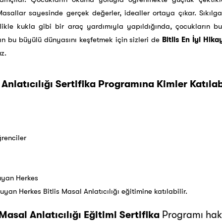
asallar sayesinde gerçek değerler, idealler ortaya çıkar. Sıkılga
llikle kukla gibi bir araç yardımıyla yapıldığında, çocukların b
ın bu büyülü dünyasını keşfetmek için sizleri de
Bitlis En İyi Hika
z.
 Anlatıcılığı Sertifika Programına Kimler Katılab
renciler
Duyan Herkes
uyan Herkes Bitlis Masal Anlatıcılığı eğitimine katılabilir.
 Masal Anlatıcılığı Eğitimi Sertifika
Programı hakk