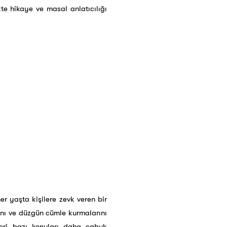
kte hikaye ve masal anlatıcılığı
er yaşta kişilere zevk veren bir
ını ve düzgün cümle kurmalarını
eri bazı konuları daha çabuk