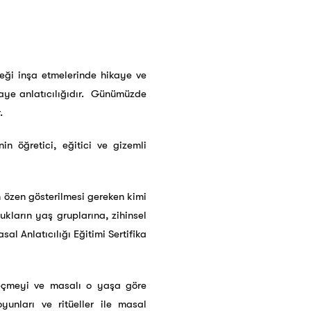
eği inşa etmelerinde hikaye ve
kaye anlatıcılığıdır. Günümüzde
.
n öğretici, eğitici ve gizemli
n özen gösterilmesi gereken kimi
ukların yaş gruplarına, zihinsel
al Anlatıcılığı Eğitimi Sertifika
 seçmeyi ve masalı o yaşa göre
unları ve ritüeller ile masal