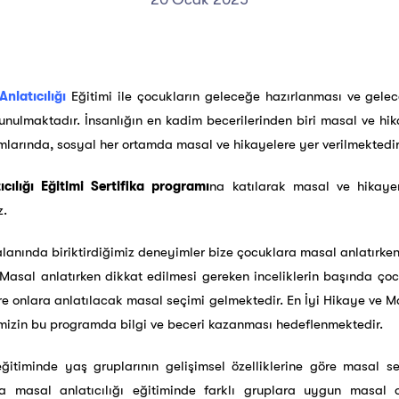
nlatıcılığı
Eğitimi ile çocukların geleceğe hazırlanması ve gelec
nulmaktadır. İnsanlığın en kadim becerilerinden biri masal ve hi
tamlarında, sosyal her ortamda masal ve hikayelere yer verilmektedir
cılığı Eğitimi Sertifika programı
na katılarak masal ve hikayeni
z.
alanında biriktirdiğimiz deneyimler bize çocuklara masal anlatırke
 Masal anlatırken dikkat edilmesi gereken inceliklerin başında çoc
e onlara anlatılacak masal seçimi gelmektedir. En İyi Hikaye ve Mas
imizin bu programda bilgi ve beceri kazanması hedeflenmektedir.
eğitiminde yaş gruplarının gelişimsel özelliklerine göre masal
a masal anlatıcılığı eğitiminde farklı gruplara uygun masal oy