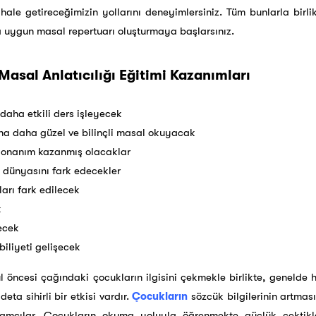
hale getireceğimizin yollarını deneyimlersiniz. Tüm bunlarla birli
a uygun masal repertuarı oluşturmaya başlarsınız.
 Masal Anlatıcılığı Eğitimi Kazanımları
daha etkili ders işleyecek
na daha güzel ve bilinçli masal okuyacak
r donanım kazanmış olacaklar
i dünyasını fark edecekler
ları fark edilecek
k
ecek
iliyeti gelişecek
l öncesi çağındaki çocukların ilgisini çekmekle birlikte, genelde h
eta sihirli bir etkisi vardır.
Çocukların
sözcük bilgilerinin artmas
kamçılar. Çocukların okuma yoluyla öğrenmekte güçlük çektikl