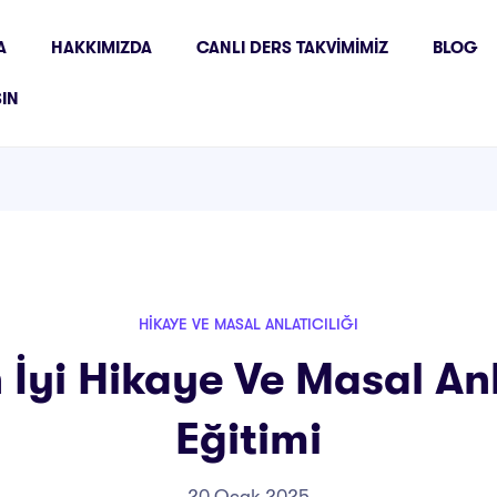
A
HAKKIMIZDA
CANLI DERS TAKVIMIMIZ
BLOG
ŞIN
HIKAYE VE MASAL ANLATICILIĞI
n İyi Hikaye Ve Masal Anl
Eğitimi
20 Ocak 2025