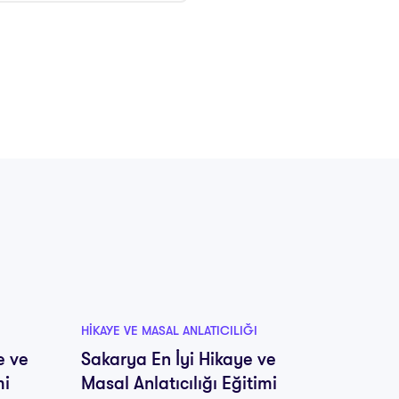
HIKAYE VE MASAL ANLATICILIĞI
HIKAYE V
e ve
Sakarya En İyi Hikaye ve
Samsun
mi
Masal Anlatıcılığı Eğitimi
Masal 