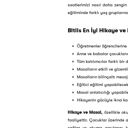
saatlerimizi nasıl daha zengin 
eğitiminde farklı yaş grupların
Bitlis En İyi Hikaye ve
Öğretmenler öğrencilerine 
Anne ve babalar çocukları
Tüm katılımcılar farklı bi
Masalların etkili ve gizeml
Masalların bilinçaltı mesaj
Eğitici eğitimi yapabilece
Masal anlatıcılığı yapabil
Hikayenin gücüyle ikna kab
Hikaye ve Masal,
özellikle oku
faaliyettir. Çocuklar üzerinde ad
sağlar ve okuma arzularını 