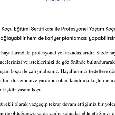
Koçu Eğitimi Sertifikası ile Profesyonel Yaşam Koçu
 sağlayabilir hem de kariyer planlaması yapabilirsin
n hayatlarındaki profesyonel yol arkadaşlarıdır. Sizde ha
elerinizi ve isteklerinizi de göz önünde bulundurarak 
aşam koçu ile çalışmalısınız. Hayallerinizi hedeflere d
adım ilerlemenize yardımcı olan, kendinizi keşfetmeniz
n kişidir yaşam koçu.
sürekli olarak vazgeçip tekrar devam ettiğimiz bir yolc
yerde olduğunuzu ya da yanlış sonuçlar elde ettiğinizi 