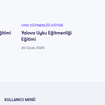
UYKU EĞITMENLIĞI EĞITIMI
UYKU EĞ
ğitimi
Yalova Uyku Eğitmenliği
Yozgat
Eğitimi
Eğitim
20 Ocak 2025
20 Oca
KULLANICI MENÜ