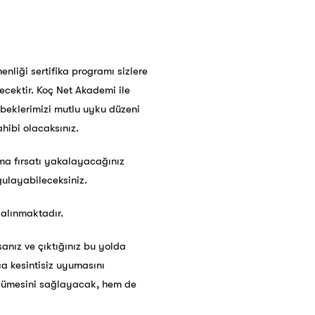
liği sertifika programı sizlere
ecektir. Koç Net Akademi ile
bebeklerimizi mutlu uyku düzeni
hibi olacaksınız.
rma fırsatı yakalayacağınız
gulayabileceksiniz.
 alınmaktadır.
anız ve çıktığınız bu yolda
a kesintisiz uyumasını
büyümesini sağlayacak, hem de