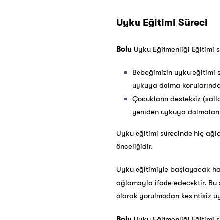
Uyku Eğitimi Süreci
Bolu
Uyku Eğitmenliği Eğitimi s
Bebeğimizin uyku eğitimi s
uykuya dalma konularında b
Çocukların desteksiz (s
yeniden uykuya dalmaları k
Uyku eğitimi sürecinde hiç ağ
önceliğidir.
Uyku eğitimiyle başlayacak hay
ağlamayla ifade edecektir. Bu s
olarak yorulmadan kesintisiz u
Bolu
Uyku Eğitmenliği Eğitimi s