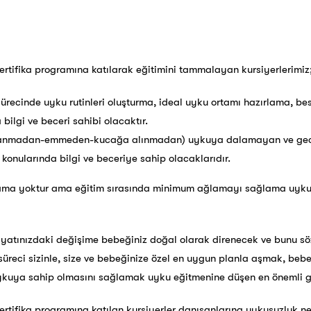
ertifika programına katılarak eğitimini tammalayan kursiyerlerimiz
ürecinde uyku rutinleri oluşturma, ideal uyku ortamı hazırlama, b
ilgi ve beceri sahibi olacaktır.
allanmadan-emmeden-kucağa alınmadan) uykuya dalamayan ve gec
onularında bilgi ve beceriye sahip olacaklarıdır.
lama yoktur ama eğitim sırasında minimum ağlamayı sağlama uyku e
atınızdaki değişime bebeğiniz doğal olarak direnecek ve bunu söz
üreci sizinle, size ve bebeğinize özel en uygun planla aşmak, bebe
ykuya sahip olmasını sağlamak uyku eğitmenine düşen en önemli g
ertifika programına katılan kursiyerler danışanlarına uykusuzluk ne