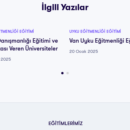
İlgili Yazılar
TMENLIĞI EĞITIMI
UYKU EĞITMENLIĞI EĞITIMI
anışmanlığı Eğitimi ve
Van Uyku Eğitmenliği E
kası Veren Üniversiteler
20 Ocak 2025
 2025
EĞİTİMLERİMİZ