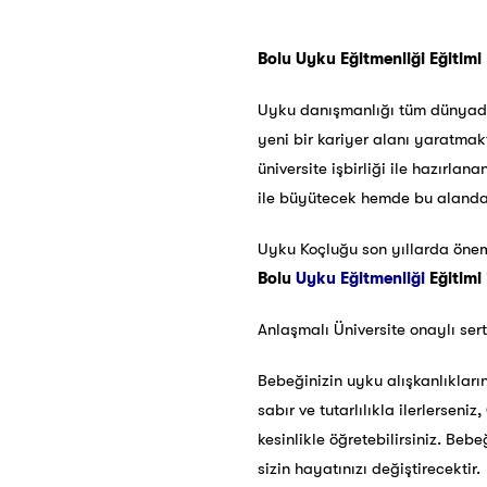
Bolu Uyku Eğitmenliği Eğitimi
Uyku danışmanlığı tüm dünyada 
yeni bir kariyer alanı yaratmak
üniversite işbirliği ile hazırla
ile büyütecek hemde bu alanda k
Uyku Koçluğu son yıllarda öneml
Bolu
Uyku Eğitmenliği
Eğitimi
Anlaşmalı Üniversite onaylı ser
Bebeğinizin uyku alışkanlıkları
sabır ve tutarlılıkla ilerlerse
kesinlikle öğretebilirsiniz. Be
sizin hayatınızı değiştirecektir.