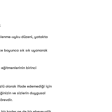
;
eslenme-uyku düzeni, yatakta
e boyunca sık sık uyanarak
ğitmenlerinin birinci
lü olarak ifade edemediği için
ğinizin ve sizlerin duygusal
örevdir.
 bir kader ne de bir ebeveynlik