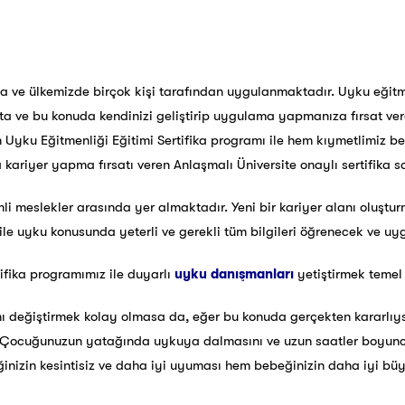
ve ülkemizde birçok kişi tarafından uygulanmaktadır. Uyku eğitmen
ta ve bu konuda kendinizi geliştirip uygulama yapmanıza fırsat ver
nan Uyku Eğitmenliği Eğitimi Sertifika programı ile hem kıymetlimiz 
ariyer yapma fırsatı veren Anlaşmalı Üniversite onaylı sertifika sa
i meslekler arasında yer almaktadır. Yeni bir kariyer alanı oluştu
ile uyku konusunda yeterli ve gerekli tüm bilgileri öğrenecek ve uy
tifika programımız ile duyarlı
uyku danışmanları
yetiştirmek temel
nı değiştirmek kolay olmasa da, eğer bu konuda gerçekten kararlıys
niz, Çocuğunuzun yatağında uykuya dalmasını ve uzun saatler boyunc
beğinizin kesintisiz ve daha iyi uyuması hem bebeğinizin daha iyi 