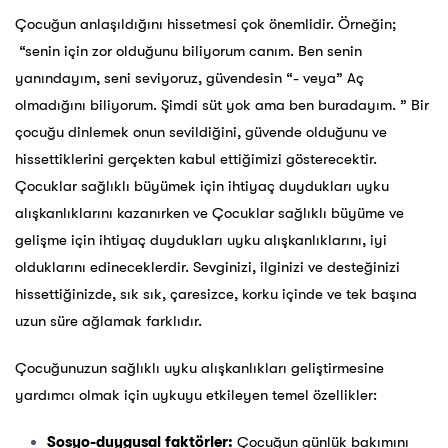
Çocuğun anlaşıldığını hissetmesi çok önemlidir. Örneğin;
“senin için zor olduğunu biliyorum canım. Ben senin
yanındayım, seni seviyoruz, güvendesin “- veya” Aç
olmadığını biliyorum. Şimdi süt yok ama ben buradayım. ” Bir
çocuğu dinlemek onun sevildiğini, güvende olduğunu ve
hissettiklerini gerçekten kabul ettiğimizi gösterecektir.
Çocuklar sağlıklı büyümek için ihtiyaç duydukları uyku
alışkanlıklarını kazanırken ve Çocuklar sağlıklı büyüme ve
gelişme için ihtiyaç duydukları uyku alışkanlıklarını, iyi
olduklarını edineceklerdir. Sevginizi, ilginizi ve desteğinizi
hissettiğinizde, sık sık, çaresizce, korku içinde ve tek başına
uzun süre ağlamak farklıdır.
Çocuğunuzun sağlıklı uyku alışkanlıkları geliştirmesine
yardımcı olmak için uykuyu etkileyen temel özellikler:
Sosyo-duygusal faktörler:
Çocuğun günlük bakımını