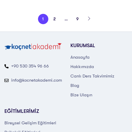
1
2
…
9
KURUMSAL
Anasayfa
+90 530 354 96 66
Hakkımızda
Canlı Ders Takvimimiz
info@kocnetakademi.com
Blog
Bize Ulaşın
EĞİTİMLERİMİZ
Bireysel Gelişim Eğitimleri