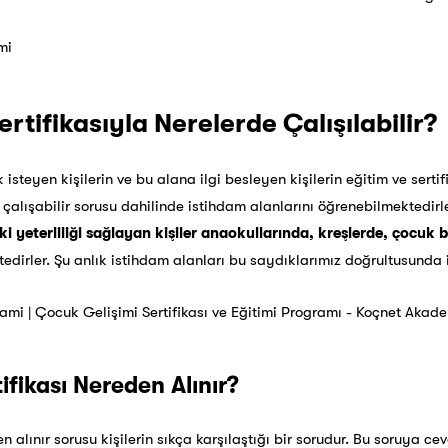
rtifikasıyla Nerelerde Çalışılabilir?
 isteyen kişilerin ve bu alana ilgi besleyen kişilerin eğitim ve ser
çalışabilir sorusu dahilinde istihdam alanlarını öğrenebilmektedirle
i yeterliliği sağlayan kişiler
anaokullarında, kreşlerde, çocuk b
edirler. Şu anlık istihdam alanları bu saydıklarımız doğrultusunda i
ifikası Nereden Alınır?
n alınır sorusu kişilerin sıkça karşılaştığı bir sorudur. Bu soruya c