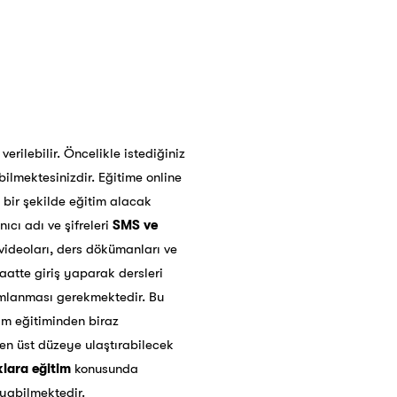
erilebilir. Öncelikle istediğiniz
ilmektesinizdir. Eğitime online
 bir şekilde eğitim alacak
nıcı adı ve şifreleri
SMS ve
 videoları, ders dökümanları ve
aatte giriş yaparak dersleri
mamlanması gerekmektedir. Bu
şim eğitiminden biraz
en üst düzeye ulaştırabilecek
lara eğitim
konusunda
yabilmektedir.