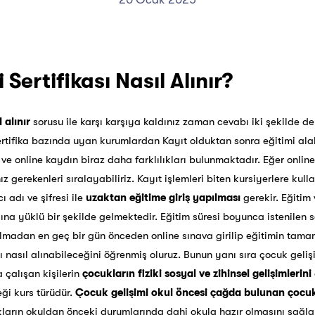
Sertifikası Nasıl Alınır?
 alınır
sorusu ile karşı karşıya kaldınız zaman cevabı iki şekilde de v
tifika bazında uyan kurumlardan Kayıt olduktan sonra eğitimi alab
ve online kaydın biraz daha farklılıkları bulunmaktadır. Eğer online
 gerekenleri sıralayabiliriz. Kayıt işlemleri biten kursiyerlere kulla
ı adı ve şifresi ile
uzaktan eğitime giriş yapılması
gerekir. Eğitim
ına yüklü bir şekilde gelmektedir. Eğitim süresi boyunca istenilen s
 dolmadan en geç bir gün önceden online sınava girilip eğitimin ta
ı nasıl alınabileceğini öğrenmiş oluruz. Bunun yanı sıra çocuk geli
 çalışan kişilerin
çocukların fiziki sosyal ve zihinsel gelişimlerini
eği kurs türüdür.
Çocuk gelişimi okul öncesi çağda bulunan çocuk
ların okuldan önceki durumlarında dahi okula hazır olmasını sağla