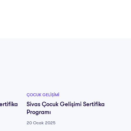
ÇOCUK GELIŞIMI
ÇOCUK G
rtifika
Sivas Çocuk Gelişimi Sertifika
Şırnak
Programı
Sertif
20 Ocak 2025
20 Oca