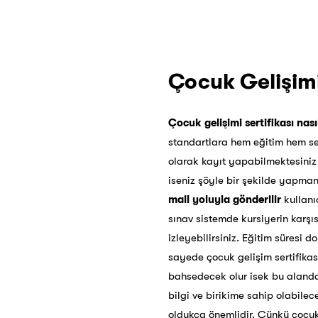
Çocuk Gelişimi 
Çocuk gelişimi sertifikası nasıl
standartlara hem eğitim hem ser
olarak kayıt yapabilmektesiniz 
iseniz şöyle bir şekilde yapmanız
mail yoluyla gönderilir
kullanıc
sınav sistemde kursiyerin karşıs
izleyebilirsiniz. Eğitim süresi
sayede çocuk gelişim sertifikas
bahsedecek olur isek bu alanda
bilgi ve birikime sahip olabilec
oldukça önemlidir. Çünkü çocuk