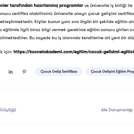
ler tarafından hazırlanmış programlar
ve üniversite iş birliği i
ucu sertifika alabilirsiniz üniversite onaylı çocuk gelişimi sertifi
ekleştirmektedir. Kişiler bunun yanı sıra örgün bir şekilde eğitim 
 eğitimle ilgili biraz bilgi vermek gerekirse eğitim sonucu girilen 
abilmektedirler. Bu sayede bu iş alanında kendilerine ait yeni bir düz
k için:
https://kocnetakademi.com/egitim/cocuk-gelisimi-egitici-
Çocuk Gelişi Sertifikası
Çocuk Gelişimi Eğitim Pro
 Güçlüğü
Aile Danışmanlığı 