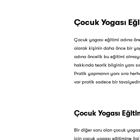
Çocuk Yogası Eğit
Çocuk yogası eğitimi adına önem
olarak kişinin daha önce bir y
adına öncelik bu eğitimi almayı
hakkında teorik bilginin yanı s
Pratik yapmanın yanı sıra herha
var pratik sadece bir tavsiyedir 
Çocuk Yogası Eğitim
Bir diğer soru olan çocuk yogas
için çocuk yogası eğitimine ilg