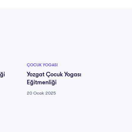
ÇOCUK YOGASI
ÇOCUK 
ği
Yozgat Çocuk Yogası
Zongu
Eğitmenliği
Eğitme
20 Ocak 2025
20 Oca