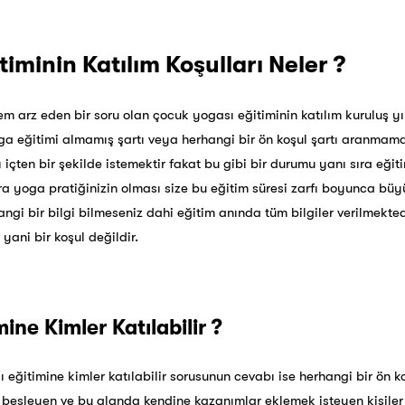
iminin Katılım Koşulları Neler ?
 arz eden bir soru olan çocuk yogası eğitiminin katılım kuruluş yı
oga eğitimi almamış şartı veya herhangi bir ön koşul şartı aranmam
 içten bir şekilde istemektir fakat bu gibi bir durumu yanı sıra eğ
ıra yoga pratiğinizin olması size bu eğitim süresi zarfı boyunca bü
ngi bir bilgi bilmeseniz dahi eğitim anında tüm bilgiler verilmekte
yani bir koşul değildir.
ine Kimler Katılabilir ?
ı eğitimine kimler katılabilir sorusunun cevabı ise herhangi bir ön 
i besleyen ve bu alanda kendine kazanımlar eklemek isteyen kişiler 