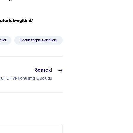
torluk-egitimi/
fika
Çocuk Yogası Sertifikası
Sonraki
ylı Dil Ve Konuşma Güçlüğü