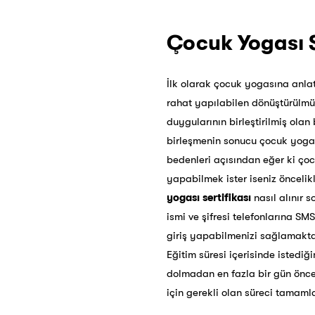
Çocuk Yogası Se
İlk olarak çocuk yogasına anla
rahat yapılabilen dönüştürülmüş
duygularının birleştirilmiş olan
birleşmenin sonucu çocuk yogası
bedenleri açısından eğer ki çoc
yapabilmek ister iseniz öncelik
yogası sertifikası
nasıl alınır 
ismi ve şifresi telefonlarına SM
giriş yapabilmenizi sağlamaktadı
Eğitim süresi içerisinde istediği
dolmadan en fazla bir gün önce
için gerekli olan süreci tamaml