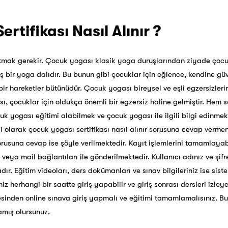
rtifikası Nasıl Alınır ?
tmak gerekir. Çocuk yogası klasik yoga duruşlarından ziyade çoc
 bir yoga dalıdır. Bu bunun gibi çocuklar için eğlence, kendine güv
 bir hareketler bütünüdür. Çocuk yogası bireysel ve eşli egzersizler
, çocuklar için oldukça önemli bir egzersiz haline gelmiştir. Hem 
uk yogası eğitimi alabilmek ve çocuk yogası ile ilgili bilgi edinm
li olarak
çocuk yogası sertifikası
nasıl alınır sorusuna cevap verme
sorusuna cevap ise şöyle verilmektedir. Kayıt işlemlerini tamamlayab
S veya mail bağlantıları ile gönderilmektedir. Kullanıcı adınız ve şif
r. Eğitim videoları, ders dokümanları ve sınav bilgileriniz ise sistem
niz herhangi bir saatte giriş yapabilir ve giriş sonrası dersleri izleye
sinden online sınava giriş yapmalı ve eğitimi tamamlamalısınız. B
amış olursunuz.