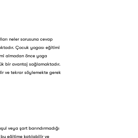
lları neler sorusuna cevap
aktadır. Çocuk yogası eğitimi
itimi almadan önce yoga
yük bir avantaj sağlamaktadır.
dir ve tekrar söylemekte gerek
koşul veya şart barındırmadığı
bu eğitime katılabilir ve