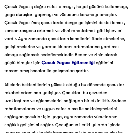
Çocuk Yogası; doğru nefes almayı , hayal gücünü kullanmayı,
yoga duruşları yapmayı ve vücudunu korumayı amaçlar.
Çocuk Yogası’nın; çocuklarda denge gelişimini desteklemek,
konsantrasyonu artırmak ve zihni rahatlatmak gibi işlervleri
vardır. Aynı zamanda çocukların kendilerini ifade etmelerine,
geliştirmelerine ve yaratıcılıklarını artırmalarına yardımcı
olmayı sağlamak hedeflemektedir. Beden ve zihin olarak
güçlü bireyler için
Çocuk Yogası Eğitmenliği
eğitimini
tamamlamış hocalar ile çalışmaları şarttır.
Ailelerin beklentilerinin yüksek olduğu bu dönemde çocuklar
rekabet ortamında yetişiyor. Çocukları bu çevreden
uzaklaştıran ve eğlenmelerini sağlayan bir etkinliktir. Sadece
rahatlamalarını ve uygun nefes alma ile sakinleşmelerini
sağlayan çocuklar için yoga, aynı zamanda vücutlarının
sağlıklı gelişimini sağlar. Çocuğunun ileriki yıllarda içinde
yoga ve spor alışkanlığı kazanmasını isteyen ebeveynler bu