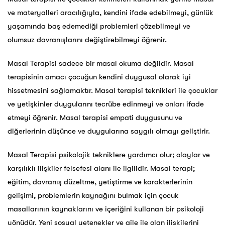
ve materyalleri aracılığıyla, kendini ifade edebilmeyi, günlük
yaşamında baş edemediği problemleri çözebilmeyi ve
olumsuz davranışlarını değiştirebilmeyi öğrenir.
Masal Terapisi sadece bir masal okuma değildir. Masal
terapisinin amacı çocuğun kendini duygusal olarak iyi
hissetmesini sağlamaktır. Masal terapisi teknikleri ile çocuklar
ve yetişkinler duygularını tecrübe edinmeyi ve onları ifade
etmeyi öğrenir. Masal terapisi empati duygusunu ve
diğerlerinin düşünce ve duygularına saygılı olmayı geliştirir.
Masal Terapisi psikolojik tekniklere yardımcı olur; olaylar ve
karşılıklı ilişkiler felsefesi alanı ile ilgilidir. Masal terapi;
eğitim, davranış düzeltme, yetiştirme ve karakterlerinin
gelişimi, problemlerin kaynağını bulmak için çocuk
masallarının kaynaklarını ve içeriğini kullanan bir psikoloji
yönüdür. Yeni sosyal yetenekler ve aile ile olan ilişkilerini