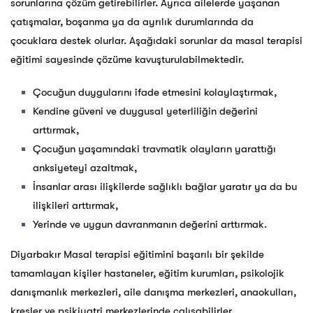
sorunlarına çözüm getirebilirler. Ayrıca ailelerde yaşanan
çatışmalar, boşanma ya da ayrılık durumlarında da
çocuklara destek olurlar. Aşağıdaki sorunlar da masal terapisi
eğitimi sayesinde çözüme kavuşturulabilmektedir.
Çocuğun duygularını ifade etmesini kolaylaştırmak,
Kendine güveni ve duygusal yeterliliğin değerini
arttırmak,
Çocuğun yaşamındaki travmatik olayların yarattığı
anksiyeteyi azaltmak,
İnsanlar arası ilişkilerde sağlıklı bağlar yaratır ya da bu
ilişkileri arttırmak,
Yerinde ve uygun davranmanın değerini arttırmak.
Diyarbakır Masal terapisi eğitimini başarılı bir şekilde
tamamlayan kişiler hastaneler, eğitim kurumları, psikolojik
danışmanlık merkezleri, aile danışma merkezleri, anaokulları,
kreşler ve psikiyatri merkezlerinde çalışabilirler.