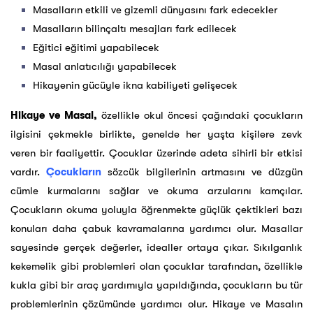
Masalların etkili ve gizemli dünyasını fark edecekler
Masalların bilinçaltı mesajları fark edilecek
Eğitici eğitimi yapabilecek
Masal anlatıcılığı yapabilecek
Hikayenin gücüyle ikna kabiliyeti gelişecek
Hikaye ve Masal,
özellikle okul öncesi çağındaki çocukların
ilgisini çekmekle birlikte, genelde her yaşta kişilere zevk
veren bir faaliyettir. Çocuklar üzerinde adeta sihirli bir etkisi
vardır.
Çocukların
sözcük bilgilerinin artmasını ve düzgün
cümle kurmalarını sağlar ve okuma arzularını kamçılar.
Çocukların okuma yoluyla öğrenmekte güçlük çektikleri bazı
konuları daha çabuk kavramalarına yardımcı olur. Masallar
sayesinde gerçek değerler, idealler ortaya çıkar. Sıkılganlık
kekemelik gibi problemleri olan çocuklar tarafından, özellikle
kukla gibi bir araç yardımıyla yapıldığında, çocukların bu tür
problemlerinin çözümünde yardımcı olur. Hikaye ve Masalın