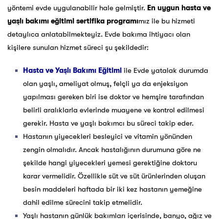
yöntemi evde uygulanabilir hale gelmiştir.
En uygun hasta ve
yaşlı bakımı eğitimi sertifika programı
mız ile bu hizmeti
detaylıca anlatabilmekteyiz. Evde bakıma ihtiyacı olan
kişilere sunulan hizmet süreci şu şekildedir:
Hasta ve Yaşlı Bakımı Eğitimi
ile Evde yatalak durumda
olan yaşlı, ameliyat olmuş, felçli ya da enjeksiyon
yapılması gereken biri ise doktor ve hemşire tarafından
belirli aralıklarla evlerinde muayene ve kontrol edilmesi
gerekir. Hasta ve yaşlı bakımcı bu süreci takip eder.
Hastanın yiyecekleri besleyici ve vitamin yönünden
zengin olmalıdır. Ancak hastalığının durumuna göre ne
şekilde hangi yiyecekleri yemesi gerektiğine doktoru
karar vermelidir. Özellikle süt ve süt ürünlerinden oluşan
besin maddeleri haftada bir iki kez hastanın yemeğine
dahil edilme sürecini takip etmelidir.
Yaşlı hastanın günlük bakımları içerisinde, banyo, ağız ve