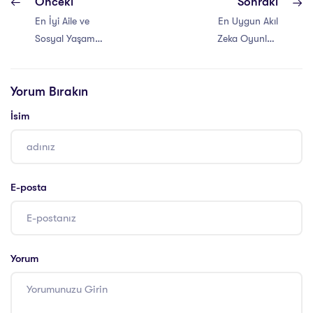
Önceki
Sonraki
En İyi Aile ve
En Uygun Akıl
Sosyal Yaşam
Zeka Oyunları
Koçluğu Eğitimi
Eğitimi Sertifika
Programı
Yorum Bırakın
İsim
E-posta
Yorum