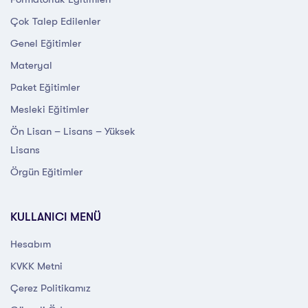
Çok Talep Edilenler
Genel Eğitimler
Materyal
Paket Eğitimler
Mesleki Eğitimler
Ön Lisan – Lisans – Yüksek
Lisans
Örgün Eğitimler
KULLANICI MENÜ
Hesabım
KVKK Metni
Çerez Politikamız