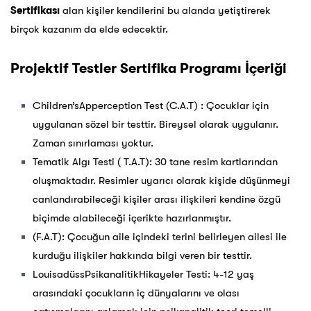
Sertifikası
alan kişiler kendilerini bu alanda yetiştirerek
birçok kazanım da elde edecektir.
Projektif Testler Sertifika Programı İçeriği
Children’sApperception Test (C.A.T) : Çocuklar için
uygulanan sözel bir testtir. Bireysel olarak uygulanır.
Zaman sınırlaması yoktur.
Tematik Algı Testi ( T.A.T): 30 tane resim kartlarından
oluşmaktadır. Resimler uyarıcı olarak kişide düşünmeyi
canlandırabileceği kişiler arası ilişkileri kendine özgü
biçimde alabileceği içerikte hazırlanmıştır.
(F.A.T): Çocuğun aile içindeki terini belirleyen ailesi ile
kurduğu ilişkiler hakkında bilgi veren bir testtir.
LouisadüssPsikanalitikHikayeler Testi: 4-12 yaş
arasındaki çocukların iç dünyalarını ve olası