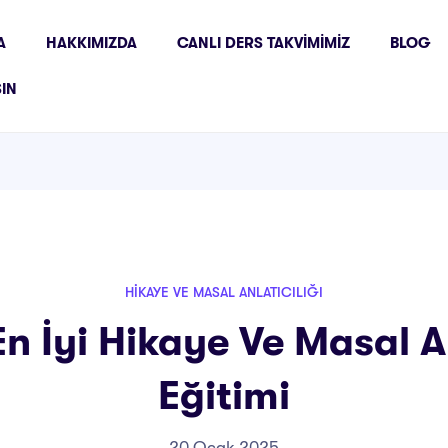
A
HAKKIMIZDA
CANLI DERS TAKVIMIMIZ
BLOG
ŞIN
HIKAYE VE MASAL ANLATICILIĞI
n İyi Hikaye Ve Masal An
Eğitimi
20 Ocak 2025