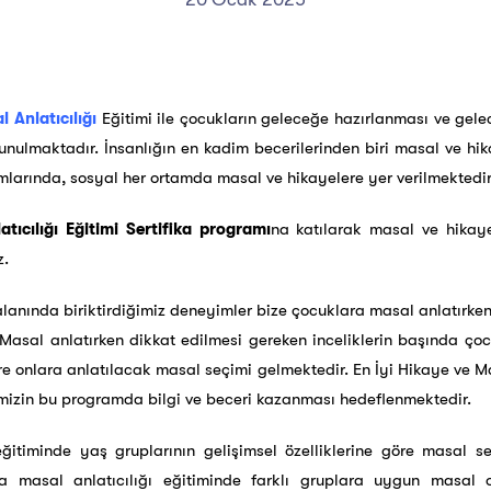
 Anlatıcılığı
Eğitimi ile çocukların geleceğe hazırlanması ve gele
nulmaktadır. İnsanlığın en kadim becerilerinden biri masal ve hi
tamlarında, sosyal her ortamda masal ve hikayelere yer verilmektedir
ıcılığı Eğitimi Sertifika programı
na katılarak masal ve hikayen
z.
alanında biriktirdiğimiz deneyimler bize çocuklara masal anlatırke
 Masal anlatırken dikkat edilmesi gereken inceliklerin başında çoc
e onlara anlatılacak masal seçimi gelmektedir. En İyi Hikaye ve Mas
imizin bu programda bilgi ve beceri kazanması hedeflenmektedir.
eğitiminde yaş gruplarının gelişimsel özelliklerine göre masal
a masal anlatıcılığı eğitiminde farklı gruplara uygun masal oy