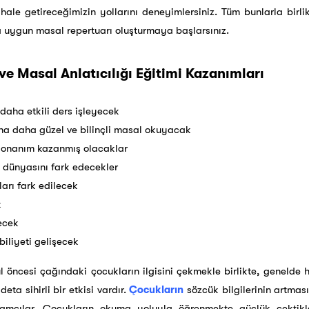
hale getireceğimizin yollarını deneyimlersiniz. Tüm bunlarla birli
a uygun masal repertuarı oluşturmaya başlarsınız.
ve Masal Anlatıcılığı Eğitimi Kazanımları
daha etkili ders işleyecek
na daha güzel ve bilinçli masal okuyacak
r donanım kazanmış olacaklar
i dünyasını fark edecekler
ları fark edilecek
k
ecek
iliyeti gelişecek
l öncesi çağındaki çocukların ilgisini çekmekle birlikte, genelde h
eta sihirli bir etkisi vardır.
Çocukların
sözcük bilgilerinin artmas
kamçılar. Çocukların okuma yoluyla öğrenmekte güçlük çektikl