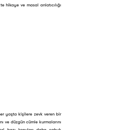
kte hikaye ve masal anlatıcılığı
er yaşta kişilere zevk veren bir
ını ve düzgün cümle kurmalarını
eri bazı konuları daha çabuk