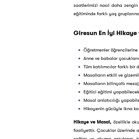
saatlerimizi nasıl daha zengin 
eğitiminde farklı yaş grupların
Giresun En İyi Hikaye 
Öğretmenler öğrencilerine 
Anne ve babalar çocukları
Tüm katılımcılar farklı bi
Masalların etkili ve gizeml
Masalların bilinçaltı mesaj
Eğitici eğitimi yapabilece
Masal anlatıcılığı yapabil
Hikayenin gücüyle ikna kab
Hikaye ve Masal,
özellikle oku
faaliyettir. Çocuklar üzerinde ad
sağlar ve okuma arzularını 