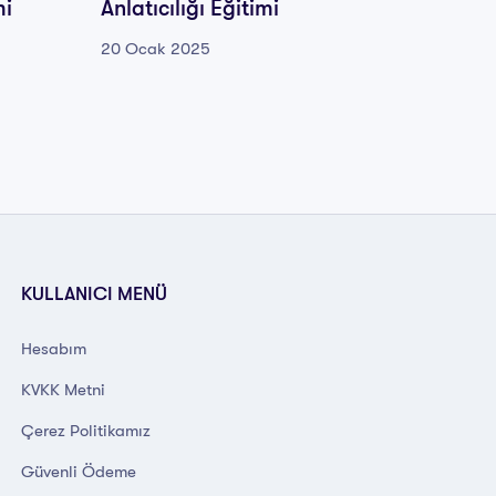
mi
Anlatıcılığı Eğitimi
Masal 
20 Ocak 2025
20 Oca
KULLANICI MENÜ
Hesabım
KVKK Metni
Çerez Politikamız
Güvenli Ödeme