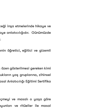
ceği inşa etmelerinde hikaye ve
kaye anlatıcılığıdır. Günümüzde
.
in öğretici, eğitici ve gizemli
n özen gösterilmesi gereken kimi
ukların yaş gruplarına, zihinsel
al Anlatıcılığı Eğitimi Sertifika
 seçmeyi ve masalı o yaşa göre
unları ve ritüeller ile masal