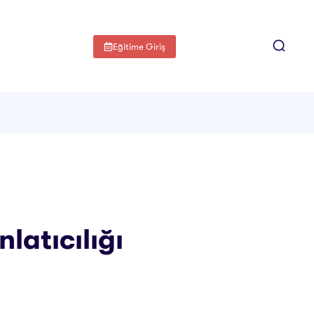
Eğitime Giriş
latıcılığı