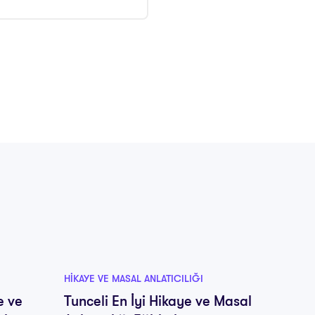
HIKAYE VE MASAL ANLATICILIĞI
HIKAYE V
e ve
Tunceli En İyi Hikaye ve Masal
Nevşeh