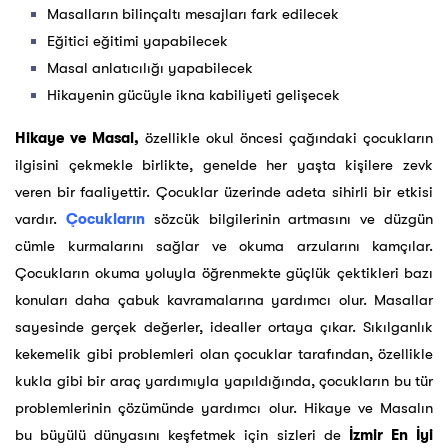
Masalların bilinçaltı mesajları fark edilecek
Eğitici eğitimi yapabilecek
Masal anlatıcılığı yapabilecek
Hikayenin gücüyle ikna kabiliyeti gelişecek
Hikaye ve Masal,
özellikle okul öncesi çağındaki çocukların
ilgisini çekmekle birlikte, genelde her yaşta kişilere zevk
veren bir faaliyettir. Çocuklar üzerinde adeta sihirli bir etkisi
vardır.
Çocukların
sözcük bilgilerinin artmasını ve düzgün
cümle kurmalarını sağlar ve okuma arzularını kamçılar.
Çocukların okuma yoluyla öğrenmekte güçlük çektikleri bazı
konuları daha çabuk kavramalarına yardımcı olur. Masallar
sayesinde gerçek değerler, idealler ortaya çıkar. Sıkılganlık
kekemelik gibi problemleri olan çocuklar tarafından, özellikle
kukla gibi bir araç yardımıyla yapıldığında, çocukların bu tür
problemlerinin çözümünde yardımcı olur. Hikaye ve Masalın
bu büyülü dünyasını keşfetmek için sizleri de
İzmir En İyi