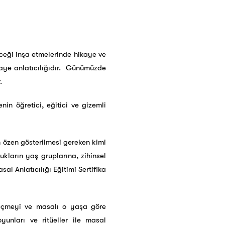
ceği inşa etmelerinde hikaye ve
kaye anlatıcılığıdır. Günümüzde
.
in öğretici, eğitici ve gizemli
n özen gösterilmesi gereken kimi
ukların yaş gruplarına, zihinsel
al Anlatıcılığı Eğitimi Sertifika
 seçmeyi ve masalı o yaşa göre
unları ve ritüeller ile masal