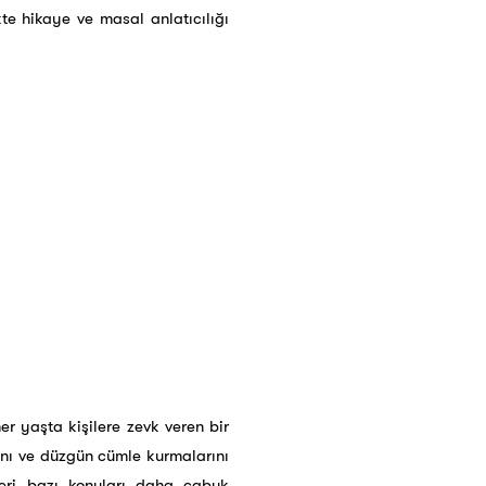
kte hikaye ve masal anlatıcılığı
er yaşta kişilere zevk veren bir
ını ve düzgün cümle kurmalarını
eri bazı konuları daha çabuk