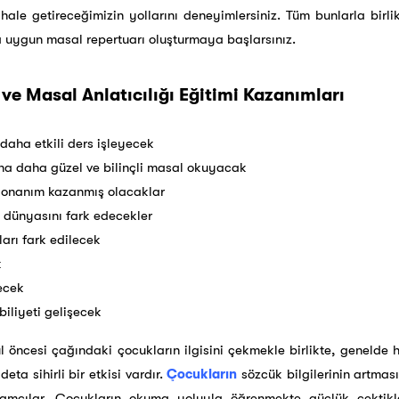
hale getireceğimizin yollarını deneyimlersiniz. Tüm bunlarla birli
a uygun masal repertuarı oluşturmaya başlarsınız.
ve Masal Anlatıcılığı Eğitimi Kazanımları
daha etkili ders işleyecek
na daha güzel ve bilinçli masal okuyacak
r donanım kazanmış olacaklar
i dünyasını fark edecekler
ları fark edilecek
k
ecek
iliyeti gelişecek
l öncesi çağındaki çocukların ilgisini çekmekle birlikte, genelde h
eta sihirli bir etkisi vardır.
Çocukların
sözcük bilgilerinin artmas
kamçılar. Çocukların okuma yoluyla öğrenmekte güçlük çektikl