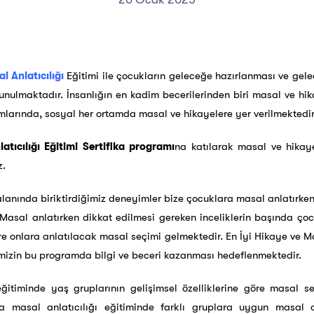
 Anlatıcılığı
Eğitimi ile çocukların geleceğe hazırlanması ve gele
nulmaktadır. İnsanlığın en kadim becerilerinden biri masal ve hi
tamlarında, sosyal her ortamda masal ve hikayelere yer verilmektedir
tıcılığı Eğitimi Sertifika programı
na katılarak masal ve hikayen
z.
alanında biriktirdiğimiz deneyimler bize çocuklara masal anlatırke
 Masal anlatırken dikkat edilmesi gereken inceliklerin başında çoc
e onlara anlatılacak masal seçimi gelmektedir. En İyi Hikaye ve Mas
imizin bu programda bilgi ve beceri kazanması hedeflenmektedir.
eğitiminde yaş gruplarının gelişimsel özelliklerine göre masal
a masal anlatıcılığı eğitiminde farklı gruplara uygun masal oy