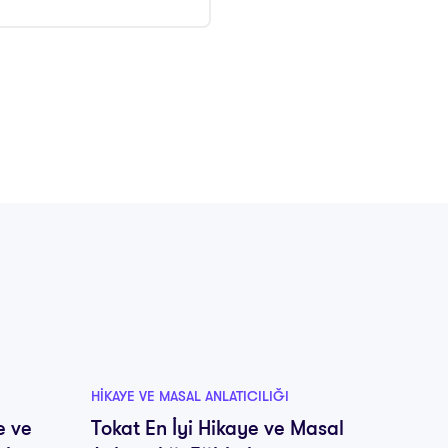
HIKAYE VE MASAL ANLATICILIĞI
HIKAYE V
e ve
Tokat En İyi Hikaye ve Masal
Trabzo