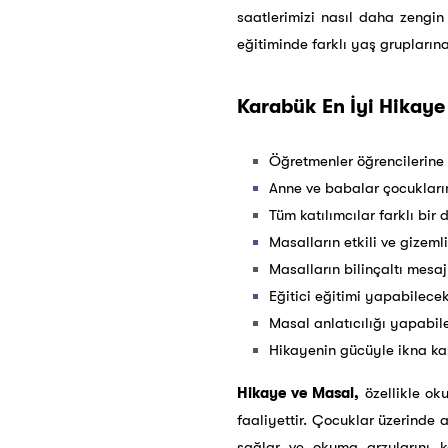
saatlerimizi nasıl daha zengin 
eğitiminde farklı yaş grupların
Karabük En İyi Hikaye 
Öğretmenler öğrencilerine 
Anne ve babalar çocukları
Tüm katılımcılar farklı bi
Masalların etkili ve gizeml
Masalların bilinçaltı mesaj
Eğitici eğitimi yapabilece
Masal anlatıcılığı yapabil
Hikayenin gücüyle ikna kab
Hikaye ve Masal,
özellikle oku
faaliyettir. Çocuklar üzerinde ad
sağlar ve okuma arzularını 