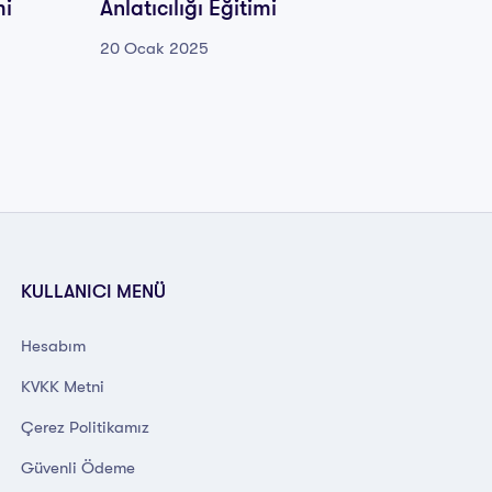
mi
Anlatıcılığı Eğitimi
Masal 
20 Ocak 2025
20 Oca
KULLANICI MENÜ
Hesabım
KVKK Metni
Çerez Politikamız
Güvenli Ödeme