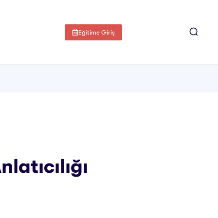
Eğitime Giriş
latıcılığı