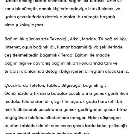
uzman desteği kadar önemlidir. Bağımlılık tedavisi uzun ve
zorlu bir süreçtir, ancak kişilerin tedaviye istekli olması ve
yakın çevrelerinden destek almaları bu süreçte başarılı
olmayı kolaylaştırır.
Bağımlılık günümüzde Teknoloji, Alkol, Madde, TV bağımlılığı,
internet, oyun bağımlılığı, kumar bağımlılığı vb şekillerinde
çeşitlenmektedir. Bağımlılık Terapi Eğitimi ile madde
bağımlılığı ve davranış bağımlılıkları konularında tanı ve
terapisi alanlarında detaylı bilgi içeren bir eğitim alacaksınız.
Çocuklarda Telefon, Tablet, Bilgisayar bağımlılığı;
Günümüzde artık anne babalar çocuklarına yemek yedirirken
mutlaka telefondan bir çizgi film açarak yada haraketli bir
müzik dinleterek çocuklarına yemek yediriyorlar, çocuk biraz
büyüyünce telefonu elinden bırakamıyor. Elden düşmeyen
telefon-tabletler de bir süre sonra çocuklarda kalıcı psikolojik
yada mental problemlere neden olabiliyor.