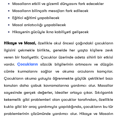
Masalların etkili ve gizemli dünyasını fark edecekler
Masalların bilinçaltı mesajları fark edilecek
Eğitici eğitimi yapabilecek
Masal anlatıcılığı yapabilecek
Hikayenin gücüyle ikna kabiliyeti gelişecek
Hikaye ve Masal,
özellikle okul öncesi çağındaki çocukların
ilgisini çekmekle birlikte, genelde her yaşta kişilere zevk
veren bir faaliyettir. Çocuklar üzerinde adeta sihirli bir etkisi
vardır.
Çocukların
sözcük bilgilerinin artmasını ve düzgün
cümle kurmalarını sağlar ve okuma arzularını kamçılar.
Çocukların okuma yoluyla öğrenmekte güçlük çektikleri bazı
konuları daha çabuk kavramalarına yardımcı olur. Masallar
sayesinde gerçek değerler, idealler ortaya çıkar. Sıkılganlık
kekemelik gibi problemleri olan çocuklar tarafından, özellikle
kukla gibi bir araç yardımıyla yapıldığında, çocukların bu tür
problemlerinin çözümünde yardımcı olur. Hikaye ve Masalın