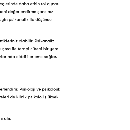
eçlerinde daha etkin rol oynar.
tkeni değerlendirme şansınız
reyin psikanaliz ile düşünce
kleriniz olabilir. Psikanaliz
nuşma ile terapi süreci bir yere
nlarında ciddi ilerleme sağlar.
lendirir. Psikoloji ve psikolojik
leri de klinik psikoloji yüksek
ı alır.