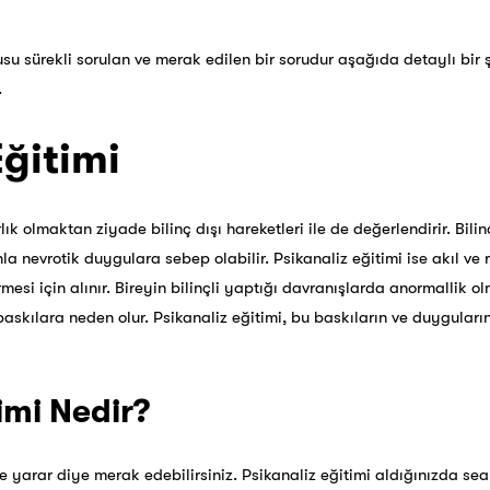
usu sürekli sorulan ve merak edilen bir sorudur aşağıda detaylı bir 
.
Eğitimi
arlık olmaktan ziyade bilinç dışı hareketleri ile de değerlendirir. Bil
nevrotik duygulara sebep olabilir. Psikanaliz eğitimi ise akıl ve 
esi için alınır. Bireyin bilinçli yaptığı davranışlarda anormallik ol
askılara neden olur. Psikanaliz eğitimi, bu baskıların ve duyguları
.
imi Nedir?
şe yarar diye merak edebilirsiniz. Psikanaliz eğitimi aldığınızda se