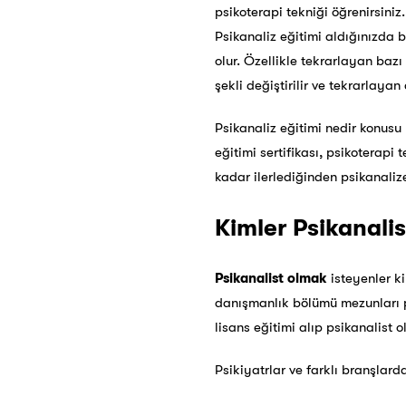
psikoterapi tekniği öğrenirsiniz
Psikanaliz eğitimi aldığınızda 
olur. Özellikle tekrarlayan bazı
şekli değiştirilir ve tekrarlaya
Psikanaliz eğitimi nedir konusu 
eğitimi sertifikası, psikoterapi 
kadar ilerlediğinden psikanalize
Kimler Psikanalis
Psikanalist olmak
isteyenler ki
danışmanlık bölümü mezunları psi
lisans eğitimi alıp psikanalist ol
Psikiyatrlar ve farklı branşlard