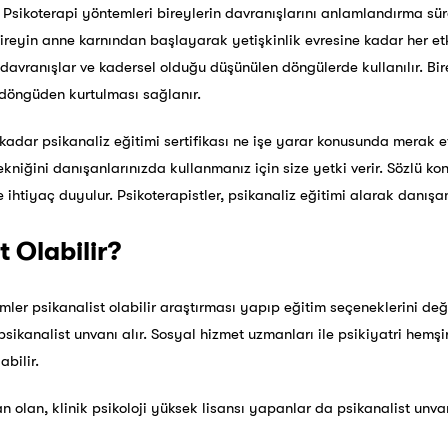
. Psikoterapi yöntemleri bireylerin davranışlarını anlamlandırma sür
bireyin anne karnından başlayarak yetişkinlik evresine kadar her e
 davranışlar ve kadersel olduğu düşünülen döngülerde kullanılır. Bi
n döngüden kurtulması sağlanır.
kadar psikanaliz eğitimi sertifikası ne işe yarar konusunda merak etti
tekniğini danışanlarınızda kullanmanız için size yetki verir. Sözlü ko
 ihtiyaç duyulur. Psikoterapistler, psikanaliz eğitimi alarak danışa
t Olabilir?
mler psikanalist olabilir araştırması yapıp eğitim seçeneklerini değer
kanalist unvanı alır. Sosyal hizmet uzmanları ile psikiyatri hemşire
abilir.
an olan, klinik psikoloji yüksek lisansı yapanlar da psikanalist unvan