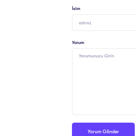
İsim
Yorum