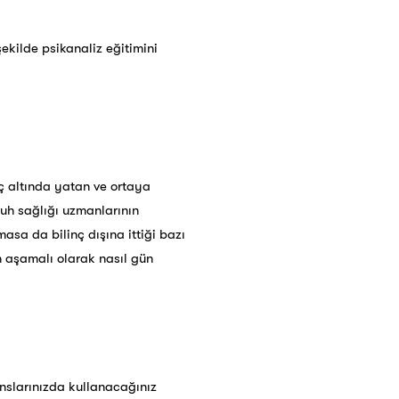
şekilde psikanaliz eğitimini
inç altında yatan ve ortaya
ruh sağlığı uzmanlarının
masa da bilinç dışına ittiği bazı
n aşamalı olarak nasıl gün
anslarınızda kullanacağınız