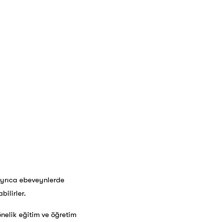
 Ayrıca ebeveynlerde
ilirler.
nelik eğitim ve öğretim