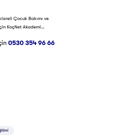
klareli Çocuk Bakımı ve
 için KoçNet Akademi…
çin
0530 354 96 66
ğitimi