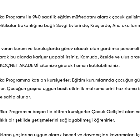
fika Programı ile 940 saatlik eğitim müfredatını alarak çocuk geliş
itikalar Bakanlığına bağlı Sevgi Evlerinde, Kreşlerde, Ana okulları
veren kurum ve kuruluşlarda görev alacak olan yardımcı personelin 
ak bu alanda kariyer yapabilirsiniz. Kamuda, özelde ve uluslarara
a KOÇNET AKADEMİ sitemize girerek hemen katılabilirsiniz.
fika Programına katılan kursiyerler; Eğitim kurumlarında çocuğun gü
irler. Çocuğun yaşına uygun basit etkinlik malzemelerini hazırlama 
 sahip olurlar.
fika Programını başarı ile bitiren kursiyerler Çocuk Gelişimi alanı
ıklı bir şekilde yetişmelerini sağlayabilmeyi öğrenirler.
ların yaşlarına uygun olarak beceri ve davranışları kavramaları içi