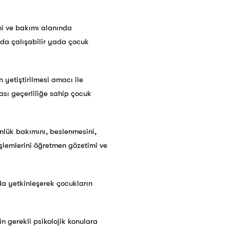
imi ve bakımı alanında
nda çalışabilir yada çocuk
yetiştirilmesi amacı ile
sı geçerliliğe sahip çocuk
nlük bakımını, beslenmesini,
işlemlerini öğretmen gözetimi ve
nda yetkinleşerek çocukların
n gerekli psikolojik konulara