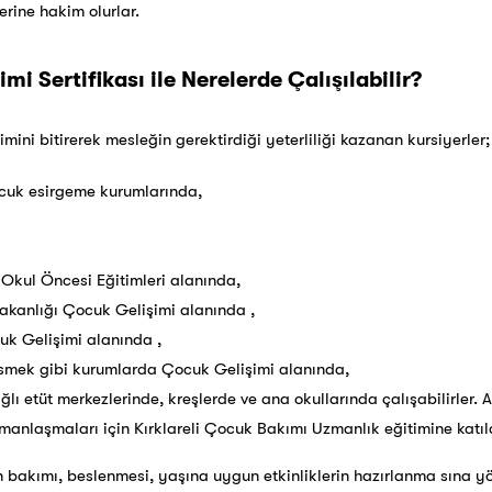
erine hakim olurlar.
mi Sertifikası ile Nerelerde Çalışılabilir?
mini bitirerek mesleğin gerektirdiği yeterliliği kazanan kursiyerler;
ocuk esirgeme kurumlarında,
n Okul Öncesi Eğitimleri alanında,
Bakanlığı Çocuk Gelişimi alanında ,
uk Gelişimi alanında ,
 İsmek gibi kurumlarda Çocuk Gelişimi alanında,
ğlı etüt merkezlerinde, kreşlerde ve ana okullarında çalışabilirler.
anlaşmaları için Kırklareli Çocuk Bakımı Uzmanlık eğitimine katılab
akımı, beslenmesi, yaşına uygun etkinliklerin hazırlanma sına yö