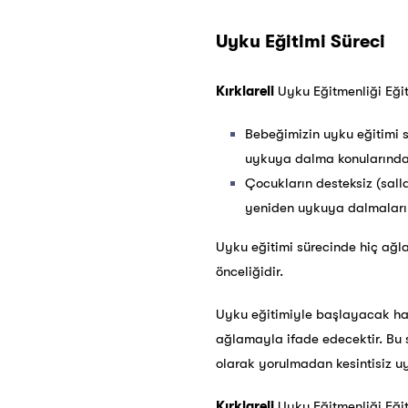
Uyku Eğitimi Süreci
Kırklareli
Uyku Eğitmenliği Eğit
Bebeğimizin uyku eğitimi s
uykuya dalma konularında b
Çocukların desteksiz (s
yeniden uykuya dalmaları k
Uyku eğitimi sürecinde hiç ağ
önceliğidir.
Uyku eğitimiyle başlayacak hay
ağlamayla ifade edecektir. Bu s
olarak yorulmadan kesintisiz u
Kırklareli
Uyku Eğitmenliği Eğit