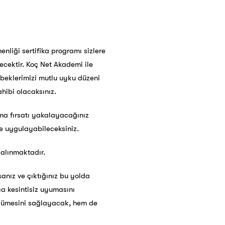
liği sertifika programı sizlere
ecektir. Koç Net Akademi ile
bebeklerimizi mutlu uyku düzeni
hibi olacaksınız.
rma fırsatı yakalayacağınız
ve uygulayabileceksiniz.
 alınmaktadır.
anız ve çıktığınız bu yolda
a kesintisiz uyumasını
büyümesini sağlayacak, hem de