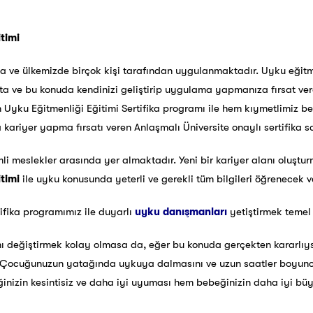
itimi
ve ülkemizde birçok kişi tarafından uygulanmaktadır. Uyku eğitmen
ta ve bu konuda kendinizi geliştirip uygulama yapmanıza fırsat ver
nan Uyku Eğitmenliği Eğitimi Sertifika programı ile hem kıymetlimiz 
ariyer yapma fırsatı veren Anlaşmalı Üniversite onaylı sertifika sa
i meslekler arasında yer almaktadır. Yeni bir kariyer alanı oluştu
itimi
ile uyku konusunda yeterli ve gerekli tüm bilgileri öğrenecek 
tifika programımız ile duyarlı
uyku danışmanları
yetiştirmek temel
nı değiştirmek kolay olmasa da, eğer bu konuda gerçekten kararlıys
niz, Çocuğunuzun yatağında uykuya dalmasını ve uzun saatler boyunc
beğinizin kesintisiz ve daha iyi uyuması hem bebeğinizin daha iyi 