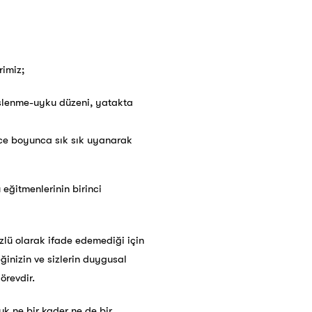
rimiz;
eslenme-uyku düzeni, yatakta
e boyunca sık sık uyanarak
ğitmenlerinin birinci
lü olarak ifade edemediği için
ğinizin ve sizlerin duygusal
örevdir.
uk ne bir kader ne de bir