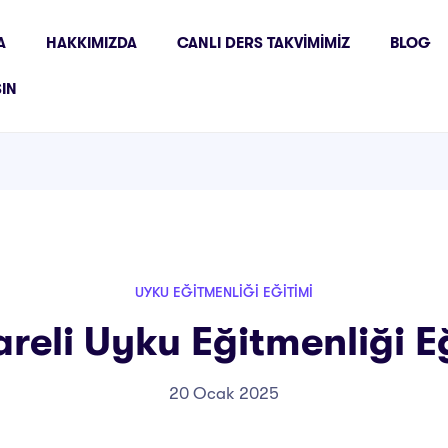
A
HAKKIMIZDA
CANLI DERS TAKVIMIMIZ
BLOG
ŞIN
UYKU EĞITMENLIĞI EĞITIMI
areli Uyku Eğitmenliği E
20 Ocak 2025