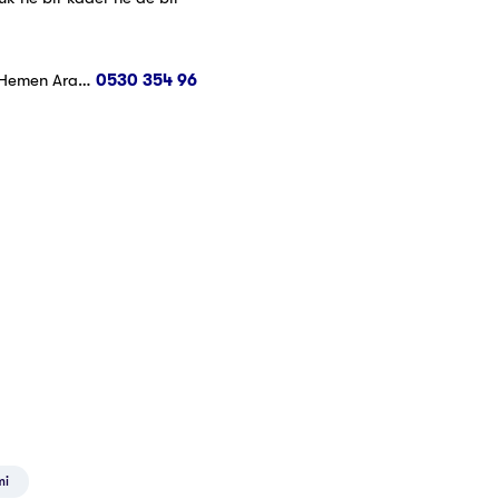
n Hemen Ara…
0530 354 96
mi