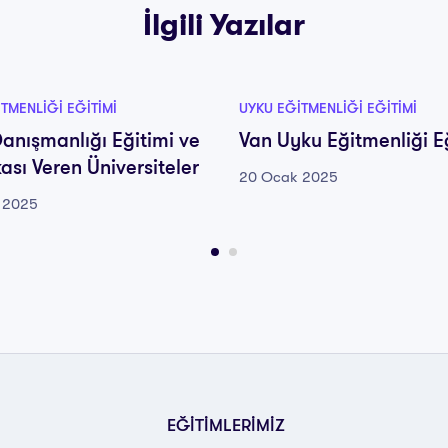
İlgili Yazılar
TMENLIĞI EĞITIMI
UYKU EĞITMENLIĞI EĞITIMI
anışmanlığı Eğitimi ve
Van Uyku Eğitmenliği E
kası Veren Üniversiteler
20 Ocak 2025
 2025
EĞİTİMLERİMİZ