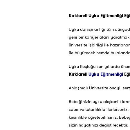
Kırklareli Uyku Eğitmenliği Eğ
Uyku danışmanlığı tüm dünyada 
yeni bir kariyer alanı yaratmak
üniversite işbirliği ile hazırla
ile büyütecek hemde bu alanda k
Uyku Koçluğu son yıllarda öneml
Kırklareli
Uyku Eğitmenliği
Eğ
Anlaşmalı Üniversite onaylı ser
Bebeğinizin uyku alışkanlıkları
sabır ve tutarlılıkla ilerlerse
kesinlikle öğretebilirsiniz. Be
sizin hayatınızı değiştirecektir.