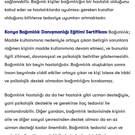
sağlanabilir. Bağımlı kişiler bağımlılığın bir hastalık olduğunu
kabul eder ve hastalıklarda uyulması gereken kurallar
olduğunu bilirlerse tedaviye uyumları artmaktadır.
Konya
Bağımlılık Danışmanlığı Eğitimi Sertifikası
Bağımlılık;
Madde kullanımına nedeniyle ortaya çıkan belirgin sorunlara
rağmen kişinin madde kullanımına devam etmesi, ve bununla
ilgili zihinsel, davranışsal ve psikolojik belirtiler göstermesidir.
Bağımlılık bir beyin hastalığıdır. Bağımlılık oluştuktan sonra
insan beyninde ciddi etkiler ortaya çıkar ve kişi istese de tıbbi
ve psikolojik destek almadan bağımlılığını bırakamaz.
Bağımlılık hastalığı da da her hastalık gibi uzman desteğiyle,
yani psikolojik destekle ve gerekirse ilaç tedavisi ile
sonlandırabilir. Diğer yandan, bağımlılık tedavisinde kişinin
aile ve diğer sosyal çevresinden destek alması da en az
uzman desteği kadar önemlidir. Bağımlılık tedavisi uzun ve