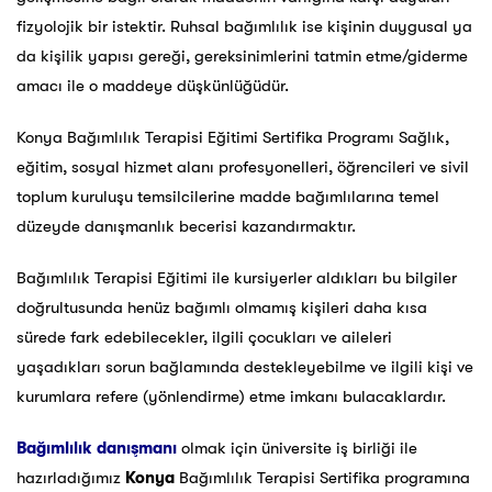
fizyolojik bir istektir. Ruhsal bağımlılık ise kişinin duygusal ya
da kişilik yapısı gereği, gereksinimlerini tatmin etme/giderme
amacı ile o maddeye düşkünlüğüdür.
Konya Bağımlılık Terapisi Eğitimi Sertifika Programı Sağlık,
eğitim, sosyal hizmet alanı profesyonelleri, öğrencileri ve sivil
toplum kuruluşu temsilcilerine madde bağımlılarına temel
düzeyde danışmanlık becerisi kazandırmaktır.
Bağımlılık Terapisi Eğitimi ile kursiyerler aldıkları bu bilgiler
doğrultusunda henüz bağımlı olmamış kişileri daha kısa
sürede fark edebilecekler, ilgili çocukları ve aileleri
yaşadıkları sorun bağlamında destekleyebilme ve ilgili kişi ve
kurumlara refere (yönlendirme) etme imkanı bulacaklardır.
Bağımlılık danışmanı
olmak için üniversite iş birliği ile
hazırladığımız
Konya
Bağımlılık Terapisi Sertifika programına