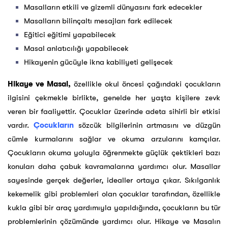
Masalların etkili ve gizemli dünyasını fark edecekler
Masalların bilinçaltı mesajları fark edilecek
Eğitici eğitimi yapabilecek
Masal anlatıcılığı yapabilecek
Hikayenin gücüyle ikna kabiliyeti gelişecek
Hikaye ve Masal,
özellikle okul öncesi çağındaki çocukların
ilgisini çekmekle birlikte, genelde her yaşta kişilere zevk
veren bir faaliyettir. Çocuklar üzerinde adeta sihirli bir etkisi
vardır.
Çocukların
sözcük bilgilerinin artmasını ve düzgün
cümle kurmalarını sağlar ve okuma arzularını kamçılar.
Çocukların okuma yoluyla öğrenmekte güçlük çektikleri bazı
konuları daha çabuk kavramalarına yardımcı olur. Masallar
sayesinde gerçek değerler, idealler ortaya çıkar. Sıkılganlık
kekemelik gibi problemleri olan çocuklar tarafından, özellikle
kukla gibi bir araç yardımıyla yapıldığında, çocukların bu tür
problemlerinin çözümünde yardımcı olur. Hikaye ve Masalın