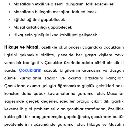
Masalların etkili ve gizemli dünyasını fark edecekler
Masalların bilinçaltı mesajları fark edilecek
Eğitici eğitimi yapabilecek
Masal anlatıcılığı yapabilecek
Hikayenin gücüyle ikna kabiliyeti gelişecek
Hikaye ve Masal,
özellikle okul öncesi çağındaki çocukların
ilgisini çekmekle birlikte, genelde her yaşta kişilere zevk
veren bir faaliyettir. Çocuklar üzerinde adeta sihirli bir etkisi
vardır.
Çocukların
sözcük bilgilerinin artmasını ve düzgün
cümle kurmalarını sağlar ve okuma arzularını kamçılar.
Çocukların okuma yoluyla öğrenmekte güçlük çektikleri bazı
konuları daha çabuk kavramalarına yardımcı olur. Masallar
sayesinde gerçek değerler, idealler ortaya çıkar. Sıkılganlık
kekemelik gibi problemleri olan çocuklar tarafından, özellikle
kukla gibi bir araç yardımıyla yapıldığında, çocukların bu tür
problemlerinin çözümünde yardımcı olur. Hikaye ve Masalın