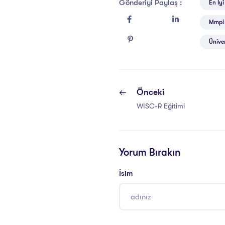
Gönderiyi Paylaş :
En Iy
Mmpi 
Üniver
Önceki
WISC-R Eğitimi
Yorum Bırakın
İsim