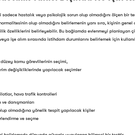
i sadece hastalık veya psikolojik sorun olup olmadığını ölçen bir te
anormalitesinin olup olmadığını belirlemenin yanı sıra, kişinin genel
ik özelliklerini belirleyebilir. Bu bağlamda evlenmeyi planlayan çiftl
ya işe alım sırasında istihdam durumlarını belirlemek için kullanıla
düzey kamu görevlilerinin seçimi,
irim değişikliklerinde yapılacak seçimler
lotlar, hava trafik kontrolleri
a ve danışmanları
olup olmadığına yönelik tespit yapılacak kişiler
erlendirme ve seçme
ni belirlemede dünyada güvenle uygulanan bilimsel bir testtir.