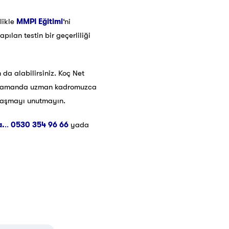
likle
MMPI
Eğitimi
‘ni
lan testin bir geçerliliği
 da alabilirsiniz. Koç Net
nı zamanda uzman kadromuzca
 ulaşmayı unutmayın.
a.
..
0530 354 96 66
yada