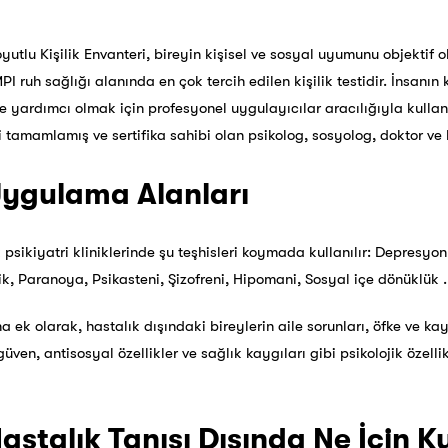
tlu Kişilik Envanteri, bireyin kişisel ve sosyal uyumunu objektif 
ruh sağlığı alanında en çok tercih edilen kişilik testidir. İnsanın k
e yardımcı olmak için profesyonel uygulayıcılar aracılığıyla kullanı
ni tamamlamış ve sertifika sahibi olan psikolog, sosyolog, doktor ve 
Uygulama Alanları
 psikiyatri kliniklerinde şu teşhisleri koymada kullanılır: Depresyon,
ik, Paranoya, Psikasteni, Şizofreni, Hipomani, Sosyal içe dönüklük .
a ek olarak, hastalık dışındaki bireylerin aile sorunları, öfke ve kaygı
zgüven, antisosyal özellikler ve sağlık kaygıları gibi psikolojik özelli
stalık Tanısı Dışında Ne İçin Kul