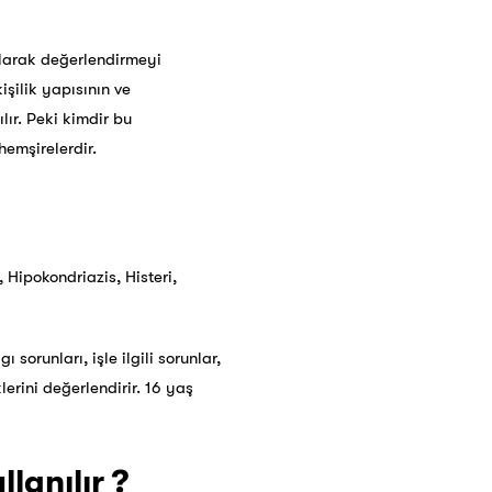
olarak değerlendirmeyi
işilik yapısının ve
lır. Peki kimdir bu
hemşirelerdir.
 Hipokondriazis, Histeri,
 sorunları, işle ilgili sorunlar,
klerini değerlendirir. 16 yaş
lanılır ?