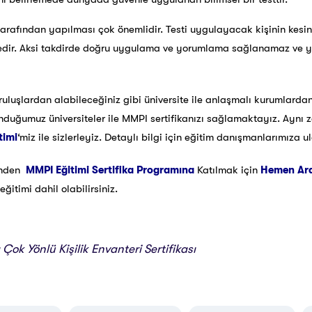
 tarafından yapılması çok önemlidir. Testi uygulayacak kişinin kesin
r. Aksi takdirde doğru uygulama ve yorumlama sağlanamaz ve yapı
uluşlardan alabileceğiniz gibi üniversite ile anlaşmalı kurumlardan
nduğumuz üniversiteler ile MMPI sertifikanızı sağlamaktayız. Ay
timi
‘miz ile sizlerleyiz. Detaylı bilgi için eğitim danışmanlarımıza
rinden
MMPI Eğitimi
Sertifika Programına
Katılmak için
Hemen Ar
ğitimi dahil olabilirsiniz.
ok Yönlü Kişilik Envanteri Sertifikası