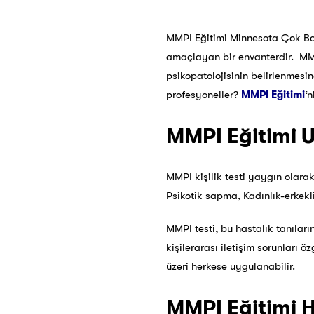
MMPI Eğitimi Minnesota Çok Boyu
amaçlayan bir envanterdir. MMPI 
psikopatolojisinin belirlenmesin
profesyoneller?
MMPI Eğitimi
‘
MMPI Eğitimi 
MMPI kişilik testi yaygın olarak
Psikotik sapma, Kadınlık-erkekl
MMPI testi, bu hastalık tanıların
kişilerarası iletişim sorunları ö
üzeri herkese uygulanabilir.
MMPI Eğitimi Ha