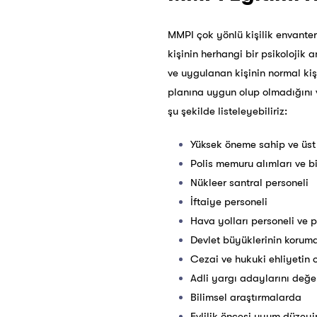
MMPI çok yönlü kişilik envanter
kişinin herhangi bir psikolojik 
ve uygulanan kişinin normal kişil
planına uygun olup olmadığını ve
şu şekilde listeleyebiliriz:
Yüksek öneme sahip ve üst 
Polis memuru alımları ve b
Nükleer santral personeli
İftaiye personeli
Hava yolları personeli ve pi
Devlet büyüklerinin korum
Cezai ve hukuki ehliyetin 
Adli yargı adaylarını değ
Bilimsel araştırmalarda
Evlilik öncesi uyum düzeyi