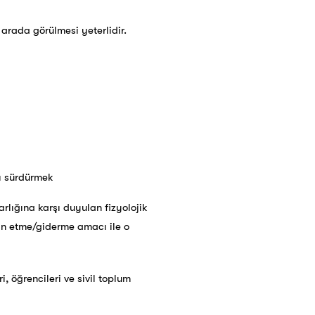
 arada görülmesi yeterlidir.
ı sürdürmek
rlığına karşı duyulan fizyolojik
tmin etme/giderme amacı ile o
, öğrencileri ve sivil toplum