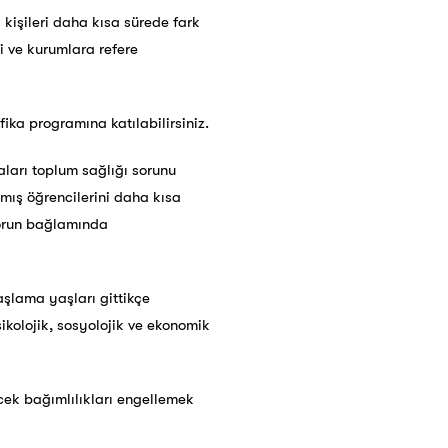
 kişileri daha kısa sürede fark
şi ve kurumlara refere
fika programına katılabilirsiniz.
aları toplum sağlığı sorunu
mış öğrencilerini daha kısa
 sorun bağlamında
şlama yaşları gittikçe
ikolojik, sosyolojik ve ekonomik
ecek bağımlılıkları engellemek