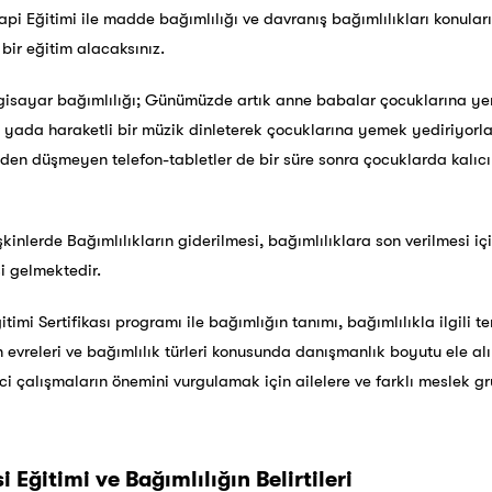
api Eğitimi ile madde bağımlılığı ve davranış bağımlılıkları konuları
 bir eğitim alacaksınız.
lgisayar bağımlılığı; Günümüzde artık anne babalar çocuklarına y
k yada haraketli bir müzik dinleterek çocuklarına yemek yediriyor
lden düşmeyen telefon-tabletler de bir süre sonra çocuklarda kalıc
kinlerde Bağımlılıkların giderilmesi, bağımlılıklara son verilmesi i
si gelmektedir.
imi Sertifikası programı ile bağımlığın tanımı, bağımlılıkla ilgili te
ın evreleri ve bağımlılık türleri konusunda danışmanlık boyutu ele a
ci çalışmaların önemini vurgulamak için ailelere ve farklı meslek gr
i Eğitimi ve Bağımlılığın Belirtileri