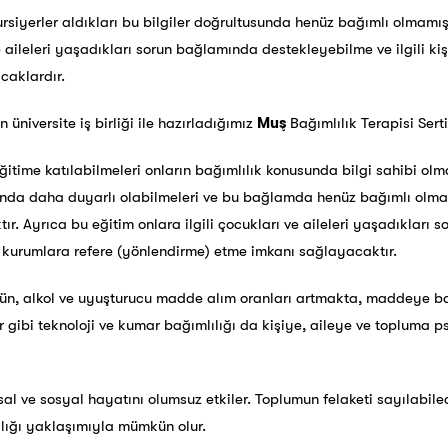
kursiyerler aldıkları bu bilgiler doğrultusunda henüz bağımlı olmamış
ve aileleri yaşadıkları sorun bağlamında destekleyebilme ve ilgili ki
caklardır.
n üniversite iş birliği ile hazırladığımız
Muş
Bağımlılık Terapisi Serti
itime katılabilmeleri onların bağımlılık konusunda bilgi sahibi olm
unda daha duyarlı olabilmeleri ve bu bağlamda henüz bağımlı olma
ır. Ayrıca bu eğitim onlara ilgili çocukları ve aileleri yaşadıkları
ve kurumlara refere (yönlendirme) etme imkanı sağlayacaktır.
tün, alkol ve uyuşturucu madde alım oranları artmakta, maddeye ba
 gibi teknoloji ve kumar bağımlılığı da kişiye, aileye ve topluma ps
hsal ve sosyal hayatını olumsuz etkiler. Toplumun felaketi sayılabil
ğlığı yaklaşımıyla mümkün olur.