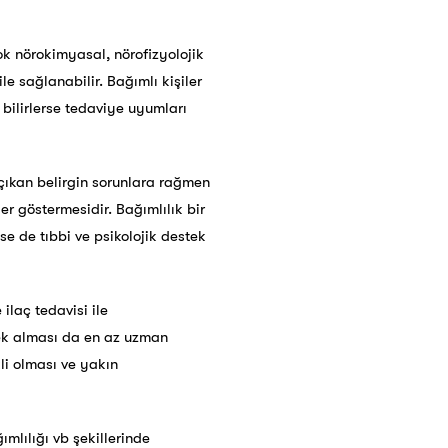
çok nörokimyasal, nörofizyolojik
ile sağlanabilir. Bağımlı kişiler
bilirlerse tedaviye uyumları
çıkan belirgin sorunlara rağmen
er göstermesidir. Bağımlılık bir
se de tıbbi ve psikolojik destek
ilaç tedavisi ile
tek alması da en az uzman
kli olması ve yakın
mlılığı vb şekillerinde