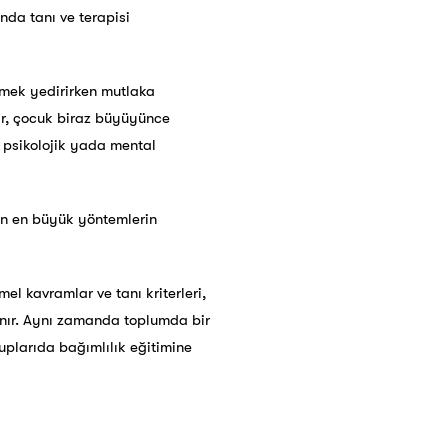
nda tanı ve terapisi
emek yedirirken mutlaka
lar, çocuk biraz büyüyünce
ı psikolojik yada mental
çin en büyük yöntemlerin
mel kavramlar ve tanı kriterleri,
lınır. Aynı zamanda toplumda bir
uplarıda bağımlılık eğitimine