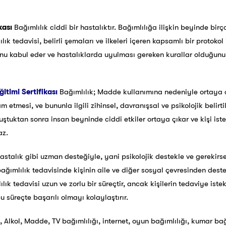
ikası
Bağımlılık ciddi bir hastalıktır. Bağımlılığa ilişkin beyinde bir
ık tedavisi, belirli şemaları ve ilkeleri içeren kapsamlı bir protokol 
unu kabul eder ve hastalıklarda uyulması gereken kurallar olduğunu 
itimi Sertifikası
Bağımlılık; Madde kullanımına nedeniyle ortaya 
etmesi, ve bununla ilgili zihinsel, davranışsal ve psikolojik belirtil
luştuktan sonra insan beyninde ciddi etkiler ortaya çıkar ve kişi iste
az.
astalık gibi uzman desteğiyle, yani psikolojik destekle ve gerekirse 
bağımlılık tedavisinde kişinin aile ve diğer sosyal çevresinden des
lık tedavisi uzun ve zorlu bir süreçtir, ancak kişilerin tedaviye iste
 süreçte başarılı olmayı kolaylaştırır.
Alkol, Madde, TV bağımlılığı, internet, oyun bağımlılığı, kumar bağı