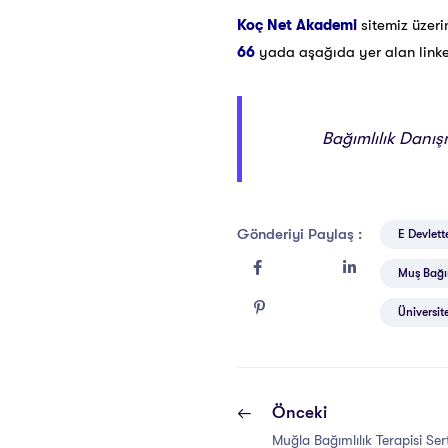
Koç Net Akademi
sitemiz üzer
66
yada aşağıda yer alan linke t
Bağımlılık Danışm
Gönderiyi Paylaş :
E Devlette
Muş Bağıml
Üniversite
Önceki
Muğla Bağımlılık Terapisi Sert