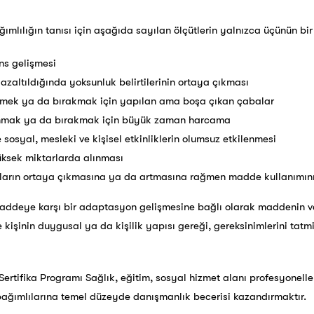
ımlılığın tanısı için aşağıda sayılan ölçütlerin yalnızca üçünün bir
ns gelişmesi
zaltıldığında yoksunluk belirtilerinin ortaya çıkması
emek ya da bırakmak için yapılan ama boşa çıkan çabalar
nmak ya da bırakmak için büyük zaman harcama
sosyal, mesleki ve kişisel etkinliklerin olumsuz etkilenmesi
ksek miktarlarda alınması
unların ortaya çıkmasına ya da artmasına rağmen madde kullanımın
 maddeye karşı bir adaptasyon gelişmesine bağlı olarak maddenin va
ise kişinin duygusal ya da kişilik yapısı gereği, gereksinimlerini ta
Sertifika Programı Sağlık, eğitim, sosyal hizmet alanı profesyonelleri
bağımlılarına temel düzeyde danışmanlık becerisi kazandırmaktır.