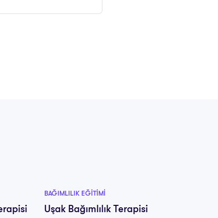
BAĞIMLILIK EĞITIMI
BAĞIMLIL
erapisi
Uşak Bağımlılık Terapisi
Van Ba