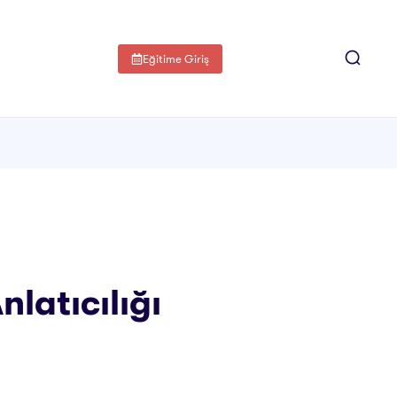
Eğitime Giriş
latıcılığı