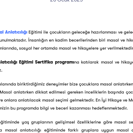
l Anlatıcılığı
Eğitimi ile çocukların geleceğe hazırlanması ve gele
nulmaktadır. İnsanlığın en kadim becerilerinden biri masal ve hi
tamlarında, sosyal her ortamda masal ve hikayelere yer verilmektedir
tıcılığı Eğitimi Sertifika programı
na katılarak masal ve hikayen
z.
alanında biriktirdiğimiz deneyimler bize çocuklara masal anlatırke
 Masal anlatırken dikkat edilmesi gereken inceliklerin başında çoc
e onlara anlatılacak masal seçimi gelmektedir. En İyi Hikaye ve Mas
imizin bu programda bilgi ve beceri kazanması hedeflenmektedir.
eğitiminde yaş gruplarının gelişimsel özelliklerine göre masal
a masal anlatıcılığı eğitiminde farklı gruplara uygun masal oy