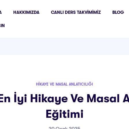
A
HAKKIMIZDA
CANLI DERS TAKVIMIMIZ
BLOG
ŞIN
HIKAYE VE MASAL ANLATICILIĞI
En İyi Hikaye Ve Masal An
Eğitimi
20 Ocak 2025