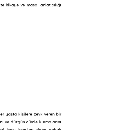
kte hikaye ve masal anlatıcılığı
er yaşta kişilere zevk veren bir
ını ve düzgün cümle kurmalarını
eri bazı konuları daha çabuk