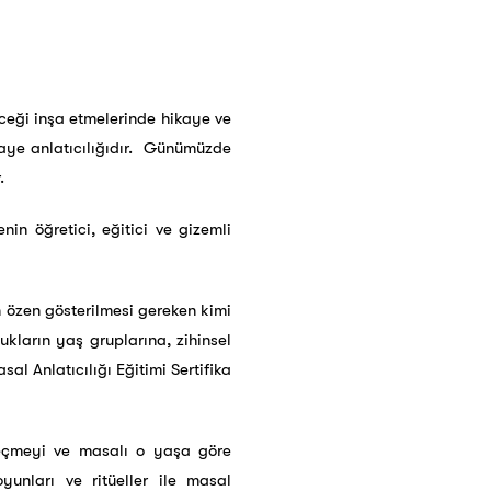
ceği inşa etmelerinde hikaye ve
kaye anlatıcılığıdır. Günümüzde
.
in öğretici, eğitici ve gizemli
n özen gösterilmesi gereken kimi
ukların yaş gruplarına, zihinsel
al Anlatıcılığı Eğitimi Sertifika
 seçmeyi ve masalı o yaşa göre
unları ve ritüeller ile masal