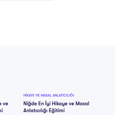
HIKAYE VE MASAL ANLATICILIĞI
HIKAYE V
e ve
Niğde En İyi Hikaye ve Masal
Van En
mi
Anlatıcılığı Eğitimi
Anlatıc