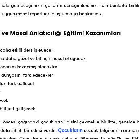
hale getireceğimizin yollarını deneyimlersiniz. Tüm bunlarla birli
a uygun masal repertuarı oluşturmaya başlarsınız.
 ve Masal Anlatıcılığı Eğitimi Kazanımları
daha etkili ders işleyecek
na daha güzel ve bilinçli masal okuyacak
r donanım kazanmış olacaklar
i dünyasını fark edecekler
ları fark edilecek
k
ecek
iliyeti gelişecek
l öncesi çağındaki çocukların ilgisini çekmekle birlikte, genelde h
eta sihirli bir etkisi vardır.
Çocukların
sözcük bilgilerinin artmas
kamçılar. Çocukların okuma yoluyla öğrenmekte güçlük çektikl