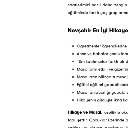
saatlerimizi nasıl daha zengin 
eğitiminde farklı yaş grupların
Nevşehir En İyi Hikaye
Öğretmenler öğrencilerine 
Anne ve babalar çocukları
Tüm katılımcılar farklı bi
Masalların etkili ve gizeml
Masalların bilinçaltı mesaj
Eğitici eğitimi yapabilece
Masal anlatıcılığı yapabil
Hikayenin gücüyle ikna kab
Hikaye ve Masal,
özellikle oku
faaliyettir. Çocuklar üzerinde ad
sağlar ve okuma arzularını 