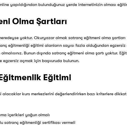
online yapıldığından bulunduğunuz yerde internetinizin olması eğitim 
ni Olma Şartları
 neredeyse yoktur. Okuryazar olmak satranç eğitmeni olma şartları 
nç eğitmenliği eğitimi alanların sayısı fazla olduğundan egzersi
 olmalısınız. Bunun dışında satranç eğitmeni olma şartı yoktur. Eğ
B’e egzersiz açmak için başvuruda bulunun.
Eğitmenlik Eğitimi
i alacaklar kurs merkezlerini değerlendirirken bazı kriterlere dikkat 
ama içerikleri yoğun olmalı
u satranç eğitmenliği sertifikası vermeli