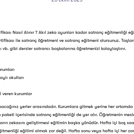
fikası Nasıl Alınır ? Akıl zeka oyunları kadar satranç eğitmenliği eğ
rtifikası ile satranç öğretmeni ve satranç eğitmeni olursunuz. Taşların
 vb. gibi dersler satrancı başkalarına öğretmenizi kolaylaştırır.
urumları
aylı okulları
i veren kurumlar
pacağınız yerler arasındadır. Kurumlara gitmek yerine her ortamda
 paketi içerisinde satranç eğitmenliği de yer alır. Öğretmenin mesl
ların zekasını geliştirmesi eğitimin başka yönüdür. Hafta içi boş sa
ğitmenliği eğitimi almak zor değil. Hafta sonu veya hafta içi her za