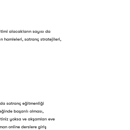
itimi alacakların sayısı da
 hamleleri, satranç stratejileri,
 da satranç eğitmenliği
eğinde başarılı olması,
atiniz yoksa ve akşamları eve
man online derslere giriş