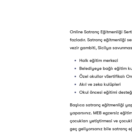
Online Satranç Eğitmenliği Serti
fazladır. Satranç eğitmenliği se
vezir gambiti, Sicilya savunması
Halk eğitim merkezi
Belediyeye bağlı eğitim k
Özel okullar vSertifikalı On
Akıl ve zeka
kulüpleri
Okul öncesi eğitimi desteğ
Başlıca satranç eğitmenliği ya
yaparsınız. MEB egzersiz eğitim
çocukları yetiştirmesi ve çocuk
geç geliyorsanız bile satranç e