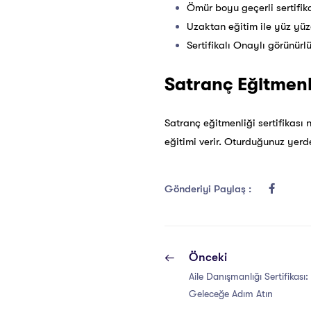
Ömür boyu geçerli sertifik
Uzaktan eğitim ile yüz yüz
Sertifikalı Onaylı görünürl
Satranç Eğitmenliğ
Satranç eğitmenliği
sertifikası n
eğitimi verir. Oturduğunuz yerde
Gönderiyi Paylaş :
Önceki
Aile Danışmanlığı Sertifikası:
Geleceğe Adım Atın