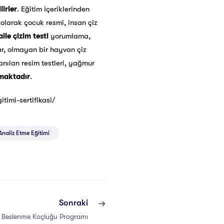
irler
. Eğitim içeriklerinden
 olarak çocuk resmi, insan çiz
aile çizim testi
yorumlama,
ar, olmayan bir hayvan çiz
anılan resim testleri, yağmur
maktadır
.
timi-sertifikasi/
Analiz Etme Eğitimi
Sonraki
e Beslenme Koçluğu Programı