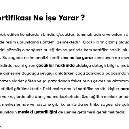
rtifikası Ne İşe Yarar ?
ak edilen konulardan biridir. Çocukları tanımak adına ve onların d
nde resim yorumlama yöntemi gelmektedir. Çocukların çizmiş olduğ
erini çözmüş olacağınız bu eğitim sayesinde hem sertifika sahibi o
. Bu sayede resim analizi sertifikası
ne işe yarar
sorusunun da ceva
takdirde resmi çizen
çocuklar hakkında
oldukça detaylı bilgi alına
le annesine duyduğu sevgiyi anlatırken çoğu zamanda babasından k
 bazen şiddet gören veya pazarlanan fakat bunu çevresine aktaram
getirildi görülmektedir. Peki resim analizi sertifika sahibi kişiler
nere
arı ve kreşlerde aile danışma merkezlerinde, özel eğitim merkezlerind
 merkezlerinde ve hastane gibi kurumlarda sertifika sayesinde çal
durumların
mesleki yeterliliğini
de yerine getirmesi gerekmektedir.