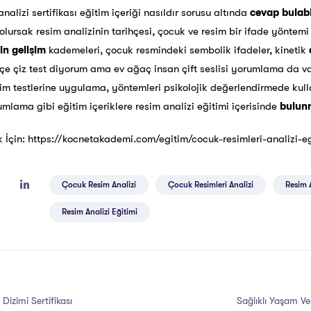
alizi sertifikası eğitim içeriği nasıldır sorusu altında
cevap bulabil
olursak resim analizinin tarihçesi, çocuk ve resim bir ifade yöntemi
n gelişim
kademeleri, çocuk resmindeki sembolik ifadeler, kinetik
çe çiz test diyorum ama ev ağaç insan çift seslisi yorumlama da v
sim testlerine uygulama, yöntemleri psikolojik değerlendirmede kull
umlama gibi eğitim içeriklere resim analizi eğitimi içerisinde
bulun
 İçin:
https://kocnetakademi.com/egitim/cocuk-resimleri-analizi-egi
Çocuk Resim Analizi
Çocuk Resimleri Analizi
Resim 
Resim Analizi Eğitimi
 Dizimi Sertifikası
Sağlıklı Yaşam V