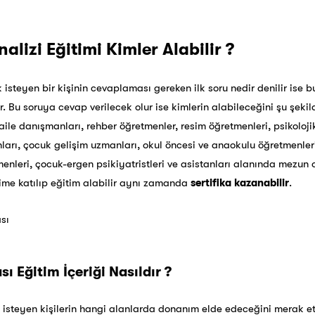
lizi Eğitimi Kimler Alabilir ?
 isteyen bir kişinin cevaplaması gereken ilk soru nedir denilir ise b
. Bu soruya cevap verilecek olur ise kimlerin alabileceğini şu şeki
 aile danışmanları, rehber öğretmenler, resim öğretmenleri, psikoloj
arı, çocuk gelişim uzmanları, okul öncesi ve anaokulu öğretmenleri
menleri, çocuk-ergen psikiyatristleri ve asistanları alanında mezun
ime katılıp eğitim alabilir aynı zamanda
sertifika kazanabilir
.
sı Eğitim İçeriği Nasıldır ?
isteyen kişilerin hangi alanlarda donanım elde edeceğini merak e