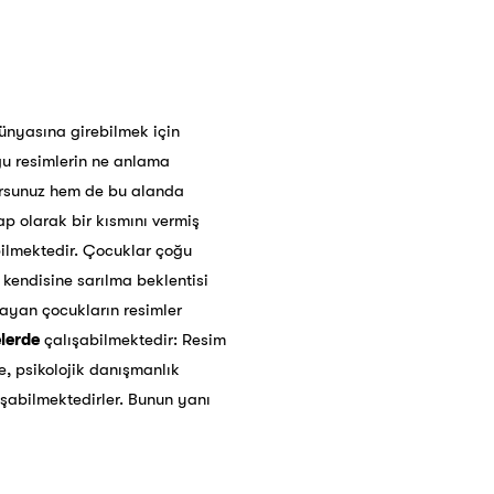
ünyasına girebilmek için
u resimlerin ne anlama
lursunuz hem de bu alanda
p olarak bir kısmını vermiş
bilmektedir. Çocuklar çoğu
endisine sarılma beklentisi
ayan çocukların resimler
lerde
çalışabilmektedir: Resim
e, psikolojik danışmanlık
ışabilmektedirler. Bunun yanı