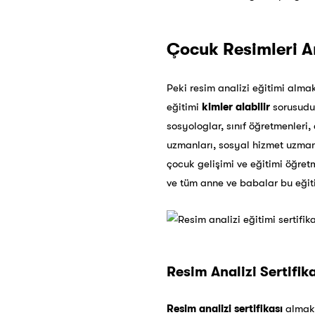
Çocuk Resimleri Ana
Peki resim analizi eğitimi almak
eğitimi
kimler alabilir
sorusudur
sosyologlar, sınıf öğretmenleri,
uzmanları, sosyal hizmet uzmanl
çocuk gelişimi ve eğitimi öğret
ve tüm anne ve babalar bu eğit
Resim Analizi Sertifika
Resim analizi sertifikası
almak 