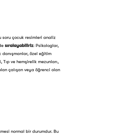
u soru çocuk resimleri analiz
lde
sıralayabiliriz
: Psikologlar,
ik danışmanlar, özel eğitim
, Tıp ve hemşirelik mezunları,
 olan çalışan veya öğrenci olan
tmesi normal bir durumdur. Bu