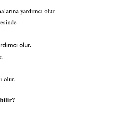
malarına yardımcı olur
vesinde
rdımcı olur.
r.
ı olur.
bilir?