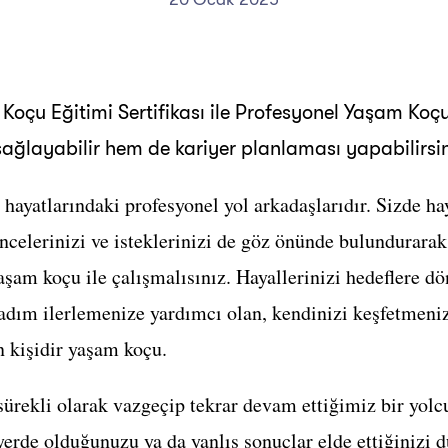
Koçu Eğitimi Sertifikası ile Profesyonel Yaşam Koçu
 sağlayabilir hem de kariyer planlaması yapabilirsin
n hayatlarındaki profesyonel yol arkadaşlarıdır. Sizde ha
elerinizi ve isteklerinizi de göz önünde bulundurarak 
aşam koçu ile çalışmalısınız. Hayallerinizi hedeflere d
adım ilerlemenize yardımcı olan, kendinizi keşfetmeniz
n kişidir yaşam koçu.
sürekli olarak vazgeçip tekrar devam ettiğimiz bir yolc
yerde olduğunuzu ya da yanlış sonuçlar elde ettiğinizi 