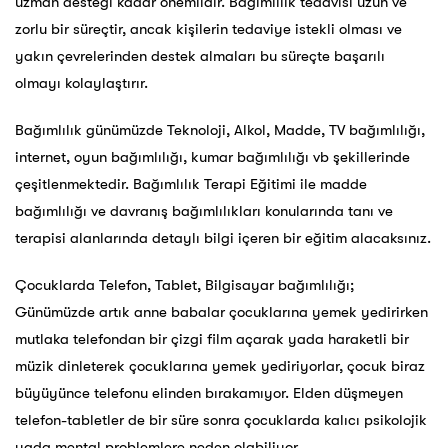
uzman desteği kadar önemlidir. Bağımlılık tedavisi uzun ve
zorlu bir süreçtir, ancak kişilerin tedaviye istekli olması ve
yakın çevrelerinden destek almaları bu süreçte başarılı
olmayı kolaylaştırır.
Bağımlılık günümüzde Teknoloji, Alkol, Madde, TV bağımlılığı,
internet, oyun bağımlılığı, kumar bağımlılığı vb şekillerinde
çeşitlenmektedir. Bağımlılık Terapi Eğitimi ile madde
bağımlılığı ve davranış bağımlılıkları konularında tanı ve
terapisi alanlarında detaylı bilgi içeren bir eğitim alacaksınız.
Çocuklarda Telefon, Tablet, Bilgisayar bağımlılığı;
Günümüzde artık anne babalar çocuklarına yemek yedirirken
mutlaka telefondan bir çizgi film açarak yada haraketli bir
müzik dinleterek çocuklarına yemek yediriyorlar, çocuk biraz
büyüyünce telefonu elinden bırakamıyor. Elden düşmeyen
telefon-tabletler de bir süre sonra çocuklarda kalıcı psikolojik
yada mental problemlere neden olabiliyor.