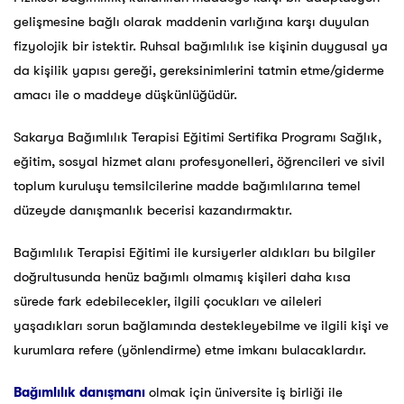
gelişmesine bağlı olarak maddenin varlığına karşı duyulan
fizyolojik bir istektir. Ruhsal bağımlılık ise kişinin duygusal ya
da kişilik yapısı gereği, gereksinimlerini tatmin etme/giderme
amacı ile o maddeye düşkünlüğüdür.
Sakarya Bağımlılık Terapisi Eğitimi Sertifika Programı Sağlık,
eğitim, sosyal hizmet alanı profesyonelleri, öğrencileri ve sivil
toplum kuruluşu temsilcilerine madde bağımlılarına temel
düzeyde danışmanlık becerisi kazandırmaktır.
Bağımlılık Terapisi Eğitimi ile kursiyerler aldıkları bu bilgiler
doğrultusunda henüz bağımlı olmamış kişileri daha kısa
sürede fark edebilecekler, ilgili çocukları ve aileleri
yaşadıkları sorun bağlamında destekleyebilme ve ilgili kişi ve
kurumlara refere (yönlendirme) etme imkanı bulacaklardır.
Bağımlılık danışmanı
olmak için üniversite iş birliği ile