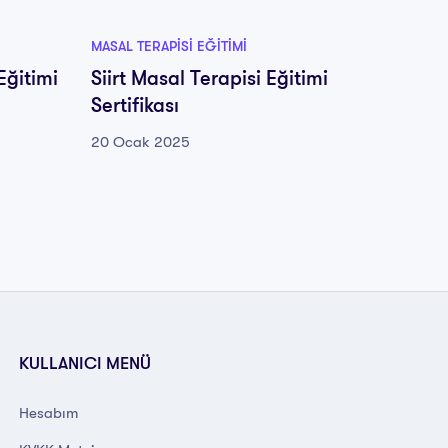
MASAL TERAPISI EĞITIMI
MASAL TE
Eğitimi
Siirt Masal Terapisi Eğitimi
Konya 
Sertifikası
Sertifi
20 Ocak 2025
20 Oca
KULLANICI MENÜ
Hesabım