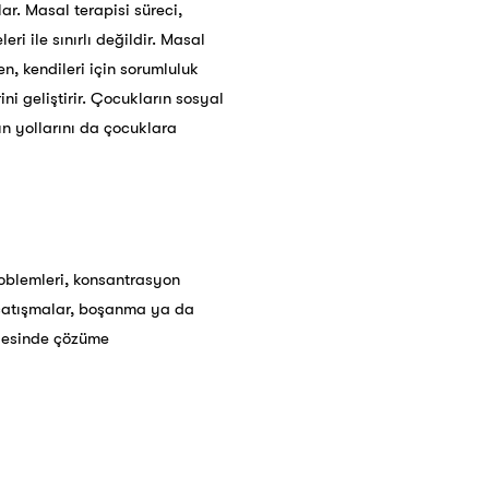
ar. Masal terapisi süreci,
i ile sınırlı değildir. Masal
n, kendileri için sorumluluk
ni geliştirir. Çocukların sosyal
ın yollarını da çocuklara
roblemleri, konsantrasyon
an çatışmalar, boşanma ya da
ayesinde çözüme