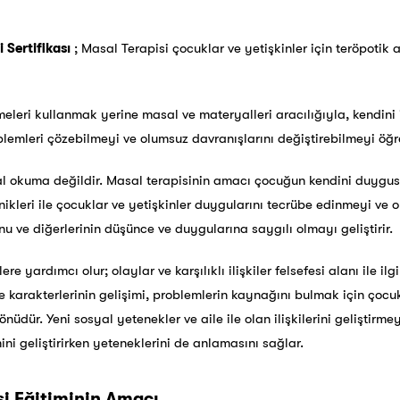
 Sertifikası
; Masal Terapisi çocuklar ve yetişkinler için teröpotik 
imeleri kullanmak yerine masal ve materyalleri aracılığıyla, kendini
mleri çözebilmeyi ve olumsuz davranışlarını değiştirebilmeyi öğre
l okuma değildir. Masal terapisinin amacı çocuğun kendini duygusa
ikleri ile çocuklar ve yetişkinler duygularını tecrübe edinmeyi ve o
 ve diğerlerinin düşünce ve duygularına saygılı olmayı geliştirir.
re yardımcı olur; olaylar ve karşılıklı ilişkiler felsefesi alanı ile ilg
e karakterlerinin gelişimi, problemlerin kaynağını bulmak için çocu
yönüdür. Yeni sosyal yetenekler ve aile ile olan ilişkilerini geliştirme
ni geliştirirken yeteneklerini de anlamasını sağlar.
i Eğitiminin Amacı