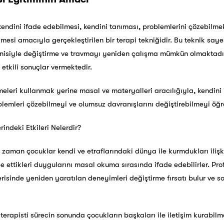
endini ifade edebilmesi, kendini tanıması, problemlerini çözebilmek 
lmesi amacıyla gerçekleştirilen bir terapi tekniğidir. Bu teknik say
enisiyle değiştirme ve travmayı yeniden çalışma mümkün olmaktadır
 etkili sonuçlar vermektedir.
imeleri kullanmak yerine masal ve materyalleri aracılığıyla, kendini
mleri çözebilmeyi ve olumsuz davranışlarını değiştirebilmeyi öğre
indeki Etkileri Nelerdir?
 zaman çocuklar kendi ve etraflarındaki dünya ile kurmdukları ili
e ettikleri duygularını masal okuma sırasında ifade edebilirler. Pro
erisinde yeniden yaratılan deneyimleri değiştirme fırsatı bulur ve 
rapisti sürecin sonunda çocukların başkaları ile iletişim kurabilm