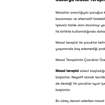
Masallar aracılığıyla çocuğun k
kazanması ve alternatif üretebi
işlevsiz halde olan davranışı y
ile birlikte kullanıldığında daha
Masal terapisi ile çocuklar kel
yaşamında baş edemediği proble
Masal Terapisinin Çocuklar Üzer
Masal terapisi
süreci başladığı
başlarlar. Negatif olarak tecrüb
de desteği ile çocuklar oyun iç
başlarlar.
Bu süreç devam ederken masal te