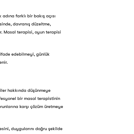
adına farklı bir bakış açısı
esinde, davranış düzeltme,
. Masal terapisi, oyun terapisi
 ifade edebilmeyi, günlük
nir.
şkiler hakkında düşünmeye
fesyonel bir masal terapistinin
sorunlarına karşı çözüm üretmeye
esini, duygularını doğru şekilde