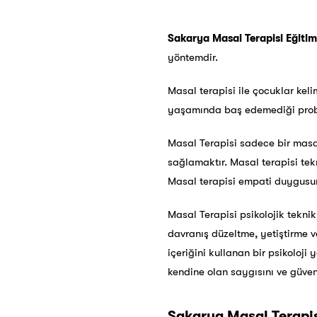
Sakarya Masal Terapisi Eğitimi
yöntemdir.
Masal terapisi ile çocuklar kel
yaşamında baş edemediği proble
Masal Terapisi sadece bir masa
sağlamaktır. Masal terapisi tekn
Masal terapisi empati duygusunu
Masal Terapisi psikolojik teknikle
davranış düzeltme, yetiştirme v
içeriğini kullanan bir psikoloji 
kendine olan saygısını ve güveni
Sakarya Masal Terapis