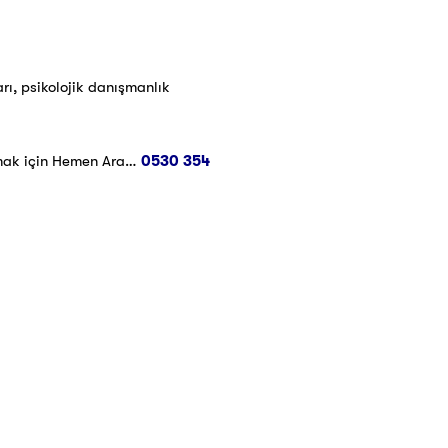
rı, psikolojik danışmanlık
mak için Hemen Ara…
0530 354