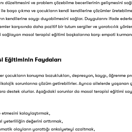
ını düzeltmesini ve problem çözebilme becerilerinin gelişmesini sağl
le başa çıkma ve çocukların kendi kendilerine çözümler üretebilmeler
n kendilerine saygı duyabilmesini sağlar. Duygularını ifade ederke
ler karşısında daha pozitif bir tutum sergiler ve yaratıcılık yönleri
ini sağlayan masal terapisi eğitimi başkalarına karşı empati kurman
i Eğitiminin Faydaları
şiler çocukların konuşma bozuklukları, depresyon, kaygı, öğrenme p
psikolojik sorunlarına çözüm getirebilirler. Ayrıca ailelerde yaşan
ara destek olurlar. Aşağıdaki sorunlar da masal terapisi eğitimi s
 etmesini kolaylaştırmak,
 yeterliliğin değerini arttırmak,
atik olayların yarattığı anksiyeteyi azaltmak,