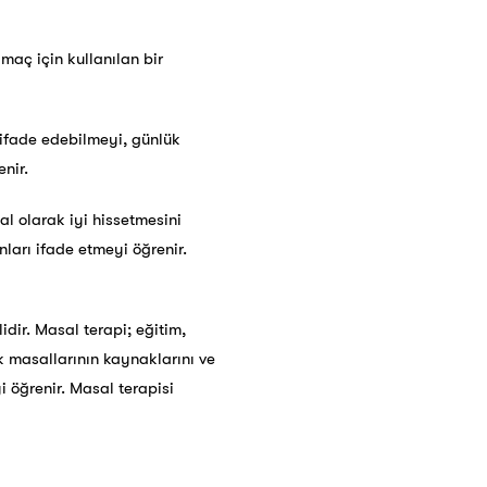
amaç için kullanılan bir
 ifade edebilmeyi, günlük
nir.
l olarak iyi hissetmesini
nları ifade etmeyi öğrenir.
ilidir. Masal terapi; eğitim,
k masallarının kaynaklarını ve
yi öğrenir. Masal terapisi