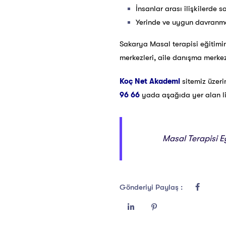
İnsanlar arası ilişkilerde s
Yerinde ve uygun davranma
Sakarya Masal terapisi eğitimin
merkezleri, aile danışma merkezl
Koç Net Akademi
sitemiz üzer
96 66
yada aşağıda yer alan link
Masal Terapisi Eğ
Gönderiyi Paylaş :