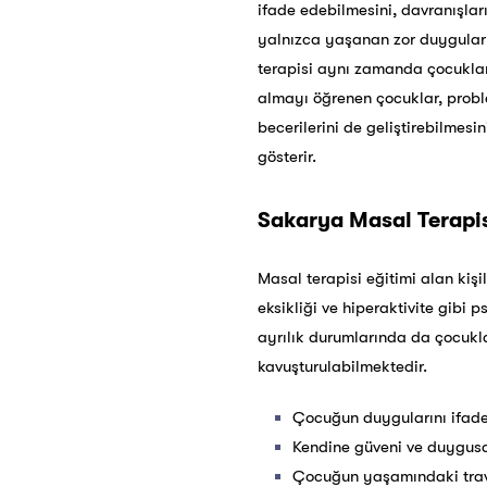
ifade edebilmesini, davranışlar
yalnızca yaşanan zor duygular i
terapisi aynı zamanda çocukları
almayı öğrenen çocuklar, problem
becerilerini de geliştirebilmes
gösterir.
Sakarya
Masal Terapis
Masal terapisi eğitimi alan ki
eksikliği ve hiperaktivite gibi 
ayrılık durumlarında da çocukl
kavuşturulabilmektedir.
Çocuğun duygularını ifade
Kendine güveni ve duygusal
Çocuğun yaşamındaki travm