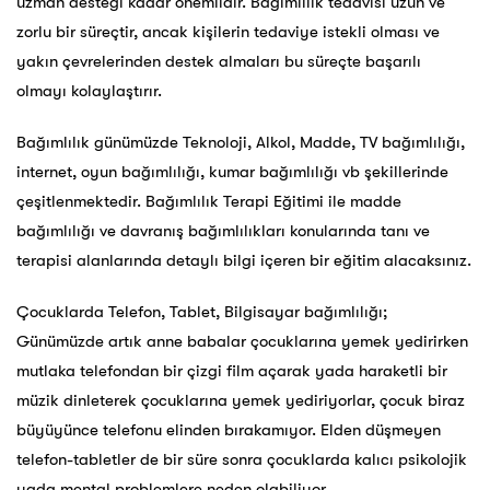
uzman desteği kadar önemlidir. Bağımlılık tedavisi uzun ve
zorlu bir süreçtir, ancak kişilerin tedaviye istekli olması ve
yakın çevrelerinden destek almaları bu süreçte başarılı
olmayı kolaylaştırır.
Bağımlılık günümüzde Teknoloji, Alkol, Madde, TV bağımlılığı,
internet, oyun bağımlılığı, kumar bağımlılığı vb şekillerinde
çeşitlenmektedir. Bağımlılık Terapi Eğitimi ile madde
bağımlılığı ve davranış bağımlılıkları konularında tanı ve
terapisi alanlarında detaylı bilgi içeren bir eğitim alacaksınız.
Çocuklarda Telefon, Tablet, Bilgisayar bağımlılığı;
Günümüzde artık anne babalar çocuklarına yemek yedirirken
mutlaka telefondan bir çizgi film açarak yada haraketli bir
müzik dinleterek çocuklarına yemek yediriyorlar, çocuk biraz
büyüyünce telefonu elinden bırakamıyor. Elden düşmeyen
telefon-tabletler de bir süre sonra çocuklarda kalıcı psikolojik
yada mental problemlere neden olabiliyor.