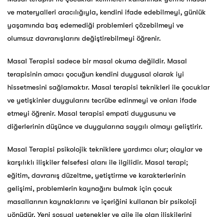
ve materyalleri aracılığıyla, kendini ifade edebilmeyi, günlük
yaşamında baş edemediği problemleri çözebilmeyi ve
olumsuz davranışlarını değiştirebilmeyi öğrenir.
Masal Terapisi sadece bir masal okuma değildir. Masal
terapisinin amacı çocuğun kendini duygusal olarak iyi
hissetmesini sağlamaktır. Masal terapisi teknikleri ile çocuklar
ve yetişkinler duygularını tecrübe edinmeyi ve onları ifade
etmeyi öğrenir. Masal terapisi empati duygusunu ve
diğerlerinin düşünce ve duygularına saygılı olmayı geliştirir.
Masal Terapisi psikolojik tekniklere yardımcı olur; olaylar ve
karşılıklı ilişkiler felsefesi alanı ile ilgilidir. Masal terapi;
eğitim, davranış düzeltme, yetiştirme ve karakterlerinin
gelişimi, problemlerin kaynağını bulmak için çocuk
masallarının kaynaklarını ve içeriğini kullanan bir psikoloji
yönüdür. Yeni sosyal yetenekler ve aile ile olan ilişkilerini