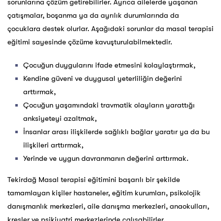
sorunlarına çözüm getirebilirler. Ayrıca ailelerde yaşanan
çatışmalar, boşanma ya da ayrılık durumlarında da
çocuklara destek olurlar. Aşağıdaki sorunlar da masal terapisi
eğitimi sayesinde çözüme kavuşturulabilmektedir.
Çocuğun duygularını ifade etmesini kolaylaştırmak,
Kendine güveni ve duygusal yeterliliğin değerini
arttırmak,
Çocuğun yaşamındaki travmatik olayların yarattığı
anksiyeteyi azaltmak,
İnsanlar arası ilişkilerde sağlıklı bağlar yaratır ya da bu
ilişkileri arttırmak,
Yerinde ve uygun davranmanın değerini arttırmak.
Tekirdağ Masal terapisi eğitimini başarılı bir şekilde
tamamlayan kişiler hastaneler, eğitim kurumları, psikolojik
danışmanlık merkezleri, aile danışma merkezleri, anaokulları,
kreşler ve psikiyatri merkezlerinde çalışabilirler.