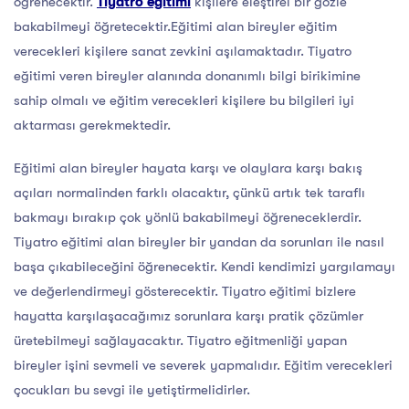
öğrenecektir.
Tiyatro
eğitimi
kişilere eleştirel bir gözle
bakabilmeyi öğretecektir.Eğitimi alan bireyler eğitim
verecekleri kişilere sanat zevkini aşılamaktadır. Tiyatro
eğitimi veren bireyler alanında donanımlı bilgi birikimine
sahip olmalı ve eğitim verecekleri kişilere bu bilgileri iyi
aktarması gerekmektedir.
Eğitimi alan bireyler hayata karşı ve olaylara karşı bakış
açıları normalinden farklı olacaktır, çünkü artık tek taraflı
bakmayı bırakıp çok yönlü bakabilmeyi öğreneceklerdir.
Tiyatro eğitimi alan bireyler bir yandan da sorunları ile nasıl
başa çıkabileceğini öğrenecektir. Kendi kendimizi yargılamayı
ve değerlendirmeyi gösterecektir. Tiyatro eğitimi bizlere
hayatta karşılaşacağımız sorunlara karşı pratik çözümler
üretebilmeyi sağlayacaktır. Tiyatro eğitmenliği yapan
bireyler işini sevmeli ve severek yapmalıdır. Eğitim verecekleri
çocukları bu sevgi ile yetiştirmelidirler.