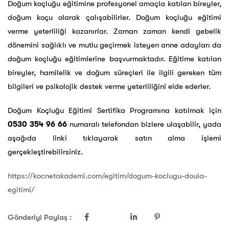
Doğum koçluğu eğitimine profesyonel amaçla katılan bireyler,
doğum koçu olarak çalışabilirler. Doğum koçluğu eğitimi
verme yeterliliği kazanırlar. Zaman zaman kendi gebelik
dönemini sağlıklı ve mutlu geçirmek isteyen anne adayları da
doğum koçluğu eğitimlerine başvurmaktadır. Eğitime katılan
bireyler, hamilelik ve doğum süreçleri ile ilgili gereken tüm
bilgileri ve psikolojik destek verme yeterliliğini elde ederler.
Doğum Koçluğu Eğitimi Sertifika Programına katılmak için
0530 354 96 66
numaralı telefondan bizlere ulaşabilir, yada
aşağıda linki tıklayarak satın alma işlemi
gerçekleştirebilirsiniz.
https://kocnetakademi.com/egitim/dogum-koclugu-doula-
egitimi/
Gönderiyi Paylaş :