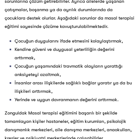
sorunlarına çözüm getirebilirler. Ayrıca ailelerde yaşanan
çatışmalar, boşanma ya da ayrılık durumlarında da
çocuklara destek olurlar. Aşağıdaki sorunlar da masal terapisi
eğitimi sayesinde çözüme kavuşturulabilmektedir.
Çocuğun duygularını ifade etmesini kolaylaştırmak,
Kendine güveni ve duygusal yeterliliğin değerini
arttırmak,
Çocuğun yaşamındaki travmatik olayların yarattığı
anksiyeteyi azaltmak,
İnsanlar arası ilişkilerde sağlıklı bağlar yaratır ya da bu
ilişkileri arttırmak,
Yerinde ve uygun davranmanın değerini arttırmak.
Zonguldak Masal terapisi eğitimini başarılı bir şekilde
tamamlayan kişiler hastaneler, eğitim kurumları, psikolojik
danışmanlık merkezleri, aile danışma merkezleri, anaokulları,
kreşler ve psikiyatri merkezlerinde çalışabilirler.