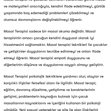
ve materyalleri aracılığıyla, kendini ifade edebilmeyi, günlük
yaşamında baş edemediği problemleri çözebilmeyi ve
olumsuz davranışlarını değiştirebilmeyi öğrenir.
Masal Terapisi sadece bir masal okuma değildir. Masal
terapisinin amacı çocuğun kendini duygusal olarak iyi
hissetmesini sağlamaktır. Masal terapisi teknikleri ile çocuklar
ve yetişkinler duygularını tecrübe edinmeyi ve onları ifade
etmeyi öğrenir. Masal terapisi empati duygusunu ve
diğerlerinin düşünce ve duygularına saygılı olmayı geliştirir.
Masal Terapisi psikolojik tekniklere yardımcı olur; olaylar ve
karşılıklı ilişkiler felsefesi alanı ile ilgilidir. Masal terapi;
eğitim, davranış düzeltme, yetiştirme ve karakterlerinin
gelişimi, problemlerin kaynağını bulmak için çocuk
masallarının kaynaklarını ve içeriğini kullanan bir psikoloji
yönüdür. Yeni sosyal yetenekler ve aile ile olan ilişkilerini