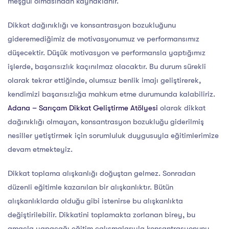
meşgul olmasından kaynaklanır.
Dikkat dağınıklığı ve konsantrasyon bozukluğunu
gideremediğimiz de motivasyonumuz ve performansımız
düşecektir. Düşük motivasyon ve performansla yaptığımız
işlerde, başarısızlık kaçınılmaz olacaktır. Bu durum sürekli
olarak tekrar ettiğinde, olumsuz benlik imajı geliştirerek,
kendimizi başarısızlığa mahkum etme durumunda kalabiliriz.
Adana – Sarıçam Dikkat Geliştirme Atölyesi
olarak dikkat
dağınıklığı olmayan, konsantrasyon bozukluğu giderilmiş
nesiller yetiştirmek için sorumluluk duygusuyla eğitimlerimize
devam etmekteyiz.
Dikkat toplama alışkanlığı doğuştan gelmez. Sonradan
düzenli eğitimle kazanılan bir alışkanlıktır. Bütün
alışkanlıklarda olduğu gibi istenirse bu alışkanlıkta
değiştirilebilir. Dikkatini toplamakta zorlanan birey, bu
amaçla yapacağı eğitim çalışmalarıyla konsantrasyonunu