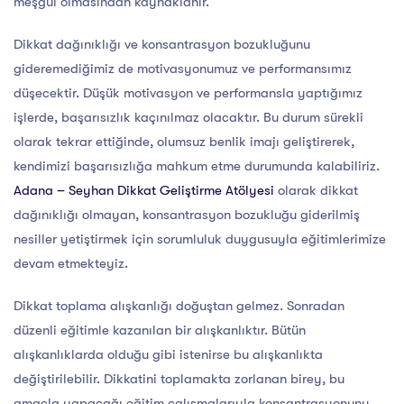
meşgul olmasından kaynaklanır.
Dikkat dağınıklığı ve konsantrasyon bozukluğunu
gideremediğimiz de motivasyonumuz ve performansımız
düşecektir. Düşük motivasyon ve performansla yaptığımız
işlerde, başarısızlık kaçınılmaz olacaktır. Bu durum sürekli
olarak tekrar ettiğinde, olumsuz benlik imajı geliştirerek,
kendimizi başarısızlığa mahkum etme durumunda kalabiliriz.
Adana – Seyhan Dikkat Geliştirme Atölyesi
olarak dikkat
dağınıklığı olmayan, konsantrasyon bozukluğu giderilmiş
nesiller yetiştirmek için sorumluluk duygusuyla eğitimlerimize
devam etmekteyiz.
Dikkat toplama alışkanlığı doğuştan gelmez. Sonradan
düzenli eğitimle kazanılan bir alışkanlıktır. Bütün
alışkanlıklarda olduğu gibi istenirse bu alışkanlıkta
değiştirilebilir. Dikkatini toplamakta zorlanan birey, bu
amaçla yapacağı eğitim çalışmalarıyla konsantrasyonunu