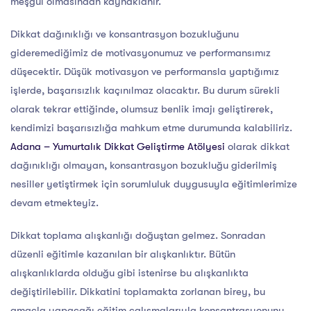
meşgul olmasından kaynaklanır.
Dikkat dağınıklığı ve konsantrasyon bozukluğunu
gideremediğimiz de motivasyonumuz ve performansımız
düşecektir. Düşük motivasyon ve performansla yaptığımız
işlerde, başarısızlık kaçınılmaz olacaktır. Bu durum sürekli
olarak tekrar ettiğinde, olumsuz benlik imajı geliştirerek,
kendimizi başarısızlığa mahkum etme durumunda kalabiliriz.
Adana – Yumurtalık Dikkat Geliştirme Atölyesi
olarak dikkat
dağınıklığı olmayan, konsantrasyon bozukluğu giderilmiş
nesiller yetiştirmek için sorumluluk duygusuyla eğitimlerimize
devam etmekteyiz.
Dikkat toplama alışkanlığı doğuştan gelmez. Sonradan
düzenli eğitimle kazanılan bir alışkanlıktır. Bütün
alışkanlıklarda olduğu gibi istenirse bu alışkanlıkta
değiştirilebilir. Dikkatini toplamakta zorlanan birey, bu
amaçla yapacağı eğitim çalışmalarıyla konsantrasyonunu