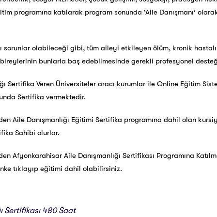
ğitim programına katılarak program sonunda ‘Aile Danışmanı’ olara
ı sorunlar olabileceği gibi, tüm aileyi etkileyen ölüm, kronik hastalı
 bireylerinin bunlarla baş edebilmesinde gerekli profesyonel deste
ı Sertifika Veren Üniversiteler aracı kurumlar ile Online Eğitim Sis
unda Sertifika vermektedir.
en Aile Danışmanlığı Eğitimi Sertifika programına dahil olan kursiy
ika Sahibi olurlar.
den Afyonkarahisar Aile Danışmanlığı Sertifikası Programına Katı
e tıklayıp eğitimi dahil olabilirsiniz.
ı Sertifikası 480 Saat