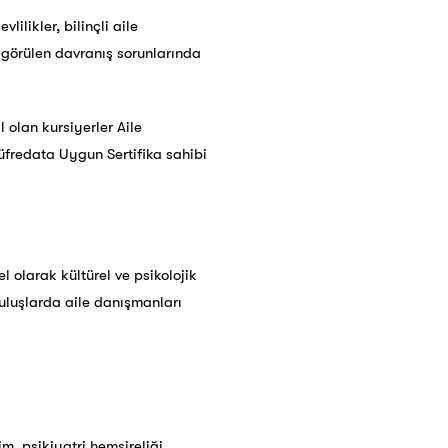
ilikler, bilinçli aile
görülen davranış sorunlarında
olan kursiyerler Aile
fredata Uygun Sertifika sahibi
l olarak kültürel ve psikolojik
uluşlarda aile danışmanları
im, psikiyatri hemşireliği