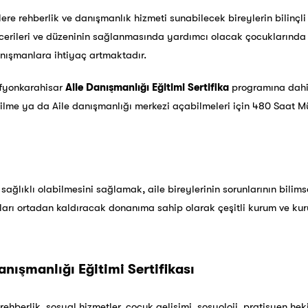
e rehberlik ve danışmanlık hizmeti sunabilecek bireylerin bilinçli evl
cerileri ve düzeninin sağlanmasında yardımcı olacak çocuklarında 
ışmanlara ihtiyaç artmaktadır.
fyonkarahisar
Aile Danışmanlığı Eğitimi Sertifika
programına dahil 
lme ya da Aile danışmanlığı merkezi açabilmeleri için 480 Saat Mü
sağlıklı olabilmesini sağlamak, aile bireylerinin sorunlarının bilimse
ları ortadan kaldıracak donanıma sahip olarak çeşitli kurum ve kur
nışmanlığı Eğitimi Sertifikası
 rehberlik, sosyal hizmetler, çocuk gelişimi, sosyoloji, pratisyen hek