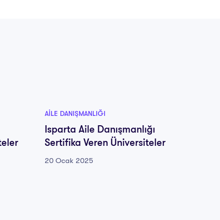
AILE DANIŞMANLIĞI
AILE DA
Isparta Aile Danışmanlığı
İstanb
teler
Sertifika Veren Üniversiteler
Sertif
20 Ocak 2025
20 Oca