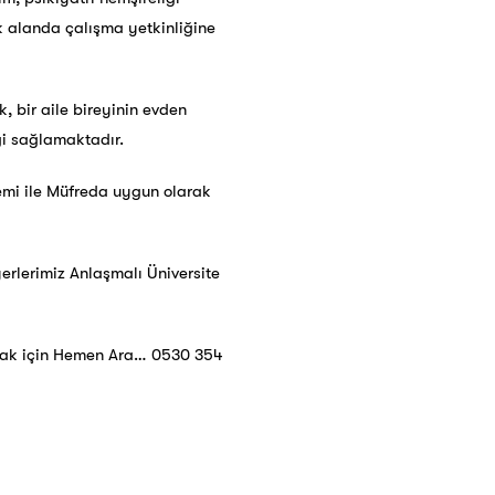
k alanda çalışma yetkinliğine
k, bir aile bireyinin evden
ği sağlamaktadır.
temi ile Müfreda uygun olarak
erlerimiz Anlaşmalı Üniversite
lmak için Hemen Ara… 0530 354