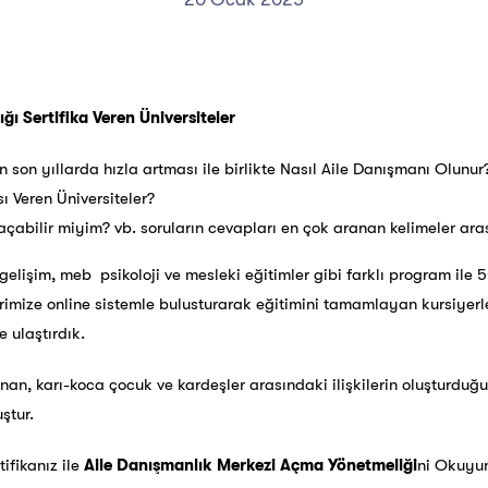
ğı Sertifika Veren Üniversiteler
 son yıllarda hızla artması ile birlikte Nasıl Aile Danışmanı Olunur
sı Veren Üniversiteler?
açabilir miyim? vb. soruların cevapları en çok aranan kelimeler ara
elişim, meb psikoloji ve mesleki eğitimler gibi farklı program ile 5
rlerimize online sistemle bulusturarak eğitimini tamamlayan kursiyer
e ulaştırdık.
anan, karı-koca çocuk ve kardeşler arasındaki ilişkilerin oluşturduğ
ştur.
ifikanız ile
Aile Danışmanlık Merkezi Açma Yönetmeliği
ni Okuyu