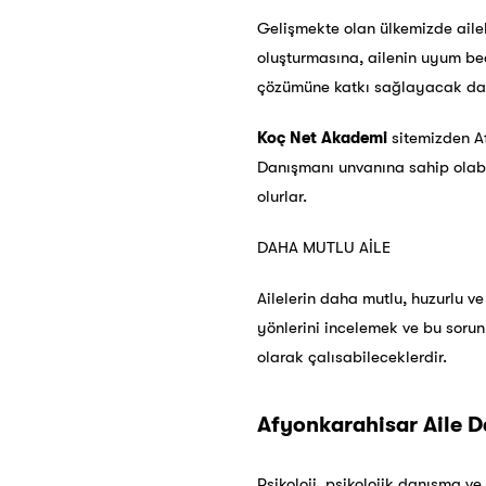
Gelişmekte olan ülkemizde aileler
oluşturmasına, ailenin uyum be
çözümüne katkı sağlayacak dan
Koç Net Akademi
sitemizden A
Danışmanı unvanına sahip olabi
olurlar.
DAHA MUTLU AİLE
Ailelerin daha mutlu, huzurlu ve 
yönlerini incelemek ve bu sorun
olarak çalısabileceklerdir.
Afyonkarahisar Aile Da
Psikoloji, psikolojik danışma ve