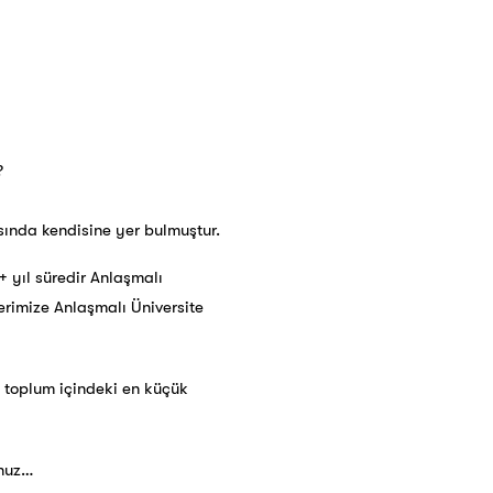
?
sında kendisine yer bulmuştur.
+ yıl süredir Anlaşmalı
lerimize Anlaşmalı Üniversite
u toplum içindeki en küçük
nuz…