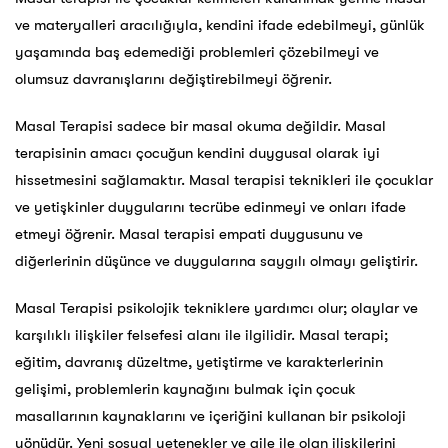
ve materyalleri aracılığıyla, kendini ifade edebilmeyi, günlük
yaşamında baş edemediği problemleri çözebilmeyi ve
olumsuz davranışlarını değiştirebilmeyi öğrenir.
Masal Terapisi sadece bir masal okuma değildir. Masal
terapisinin amacı çocuğun kendini duygusal olarak iyi
hissetmesini sağlamaktır. Masal terapisi teknikleri ile çocuklar
ve yetişkinler duygularını tecrübe edinmeyi ve onları ifade
etmeyi öğrenir. Masal terapisi empati duygusunu ve
diğerlerinin düşünce ve duygularına saygılı olmayı geliştirir.
Masal Terapisi psikolojik tekniklere yardımcı olur; olaylar ve
karşılıklı ilişkiler felsefesi alanı ile ilgilidir. Masal terapi;
eğitim, davranış düzeltme, yetiştirme ve karakterlerinin
gelişimi, problemlerin kaynağını bulmak için çocuk
masallarının kaynaklarını ve içeriğini kullanan bir psikoloji
yönüdür. Yeni sosyal yetenekler ve aile ile olan ilişkilerini