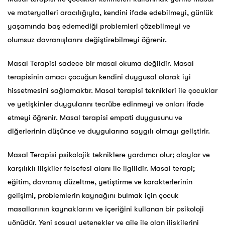
ve materyalleri aracılığıyla, kendini ifade edebilmeyi, günlük
yaşamında baş edemediği problemleri çözebilmeyi ve
olumsuz davranışlarını değiştirebilmeyi öğrenir.
Masal Terapisi sadece bir masal okuma değildir. Masal
terapisinin amacı çocuğun kendini duygusal olarak iyi
hissetmesini sağlamaktır. Masal terapisi teknikleri ile çocuklar
ve yetişkinler duygularını tecrübe edinmeyi ve onları ifade
etmeyi öğrenir. Masal terapisi empati duygusunu ve
diğerlerinin düşünce ve duygularına saygılı olmayı geliştirir.
Masal Terapisi psikolojik tekniklere yardımcı olur; olaylar ve
karşılıklı ilişkiler felsefesi alanı ile ilgilidir. Masal terapi;
eğitim, davranış düzeltme, yetiştirme ve karakterlerinin
gelişimi, problemlerin kaynağını bulmak için çocuk
masallarının kaynaklarını ve içeriğini kullanan bir psikoloji
yönüdür. Yeni sosyal yetenekler ve aile ile olan ilişkilerini