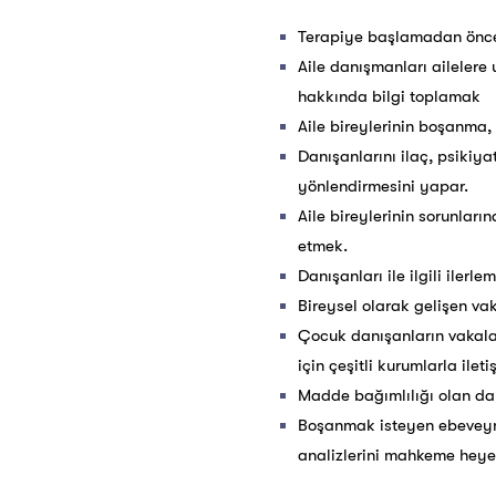
Terapiye başlamadan önce h
Aile danışmanları ailelere 
hakkında bilgi toplamak
Aile bireylerinin boşanma, 
Danışanlarını ilaç, psikiy
yönlendirmesini yapar.
Aile bireylerinin sorunların
etmek.
Danışanları ile ilgili ilerl
Bireysel olarak gelişen va
Çocuk danışanların vakala
için çeşitli kurumlarla ileti
Madde bağımlılığı olan da
Boşanmak isteyen ebeveynl
analizlerini mahkeme heye