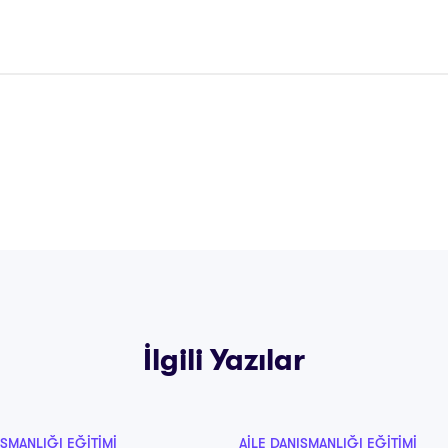
İlgili Yazılar
IŞMANLIĞI EĞITIMI
AILE DANIŞMANLIĞI EĞITIMI