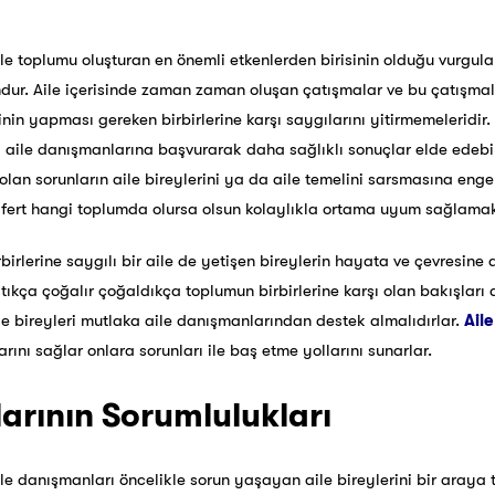
ile toplumu oluşturan en önemli etkenlerden birisinin olduğu vurgula
mdur. Aile içerisinde zaman zaman oluşan çatışmalar ve bu çatışm
rinin yapması gereken birbirlerine karşı saygılarını yitirmemeleridir.
aile danışmanlarına başvurarak daha sağlıklı sonuçlar elde edebili
 olan sorunların aile bireylerini ya da aile temelini sarsmasına engel 
 fert hangi toplumda olursa olsun kolaylıkla ortama uyum sağlamak
rbirlerine saygılı bir aile de yetişen bireylerin hayata ve çevresine
ıkça çoğalır çoğaldıkça toplumun birbirlerine karşı olan bakışları d
 bireyleri mutlaka aile danışmanlarından destek almalıdırlar.
Aile
rını sağlar onlara sorunları ile baş etme yollarını sunarlar.
arının Sorumlulukları
ile danışmanları öncelikle sorun yaşayan aile bireylerini bir araya 