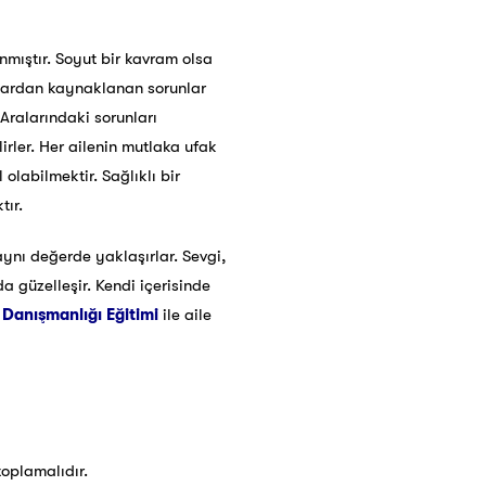
nmıştır. Soyut bir kavram olsa
alardan kaynaklanan sorunlar
 Aralarındaki sorunları
rler. Her ailenin mutlaka ufak
olabilmektir. Sağlıklı bir
tır.
 aynı değerde yaklaşırlar. Sevgi,
a güzelleşir. Kendi içerisinde
 Danışmanlığı Eğitimi
ile aile
toplamalıdır.