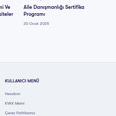
mi Ve
Aile Danışmanlığı Sertifika
Aile D
siteler
Programı
Sertif
20 Ocak 2025
20 Oca
KULLANICI MENÜ
Hesabım
KVKK Metni
Çerez Politikamız