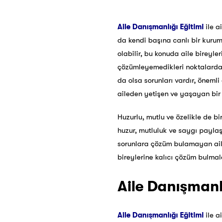
Aile Danışmanlığı Eğitimi
ile a
da kendi başına canlı bir kuru
olabilir, bu konuda aile bireyle
çözümleyemedikleri noktalarda 
da olsa sorunları vardır, önemli
aileden yetişen ve yaşayan bir
Huzurlu, mutlu ve özelikle de bi
huzur, mutluluk ve saygı paylaşt
sorunlara çözüm bulamayan aile
bireylerine kalıcı çözüm bulmala
Aile Danışmanl
Aile Danışmanlığı Eğitimi
ile a