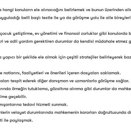
angi konuların ele alınacağını belirlemek ve bunun üzerinden aile 
uyguladığı belli başlı testle ile ya da görüşme yolu ile aile bireyle
çocuk yetiştirme, ev yönetimi ve finansal zorluklar gibi konularda b
atri ve adli yardım gerektiren durumlar da kendisi müdahale etmez 
a yapıcı bir şekilde ele almak için çeşitli stratejiler belirleyerek ba
eme notlarını, faaliyetleri ve önerileri içeren dosyaları saklamak.
kaları tespit ederek diğer danışman ve uzmanlarla görüşme sağlar.
rında örneğin tutuklama, gözaltına alınma gibi durumlar da mahk
şime geçebilir.
nışanlarına tedavi hizmeti sunmak.
erin velayet durumlarında mahkemenin kararları doğrultusunda d
ti ile paylaşmak.