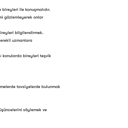
bireyleri ile konuşmalıdır.
rini gözlemleyerek onlar
ireyleri bilgilendirmek.
gerekli uzmanlara
zı konularda bireyleri teşvik
emelerde tavsiyelerde bulunmak
üşüncelerini söylemek ve