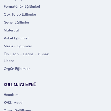
Formatörlük Eğitimleri
Çok Talep Edilenler
Genel Eğitimler
Materyal
Paket Eğitimler
Mesleki Eğitimler
Ön Lisan – Lisans – Yüksek
Lisans
Örgün Eğitimler
KULLANICI MENÜ
Hesabım
KVKK Metni
Çerez Politikamız