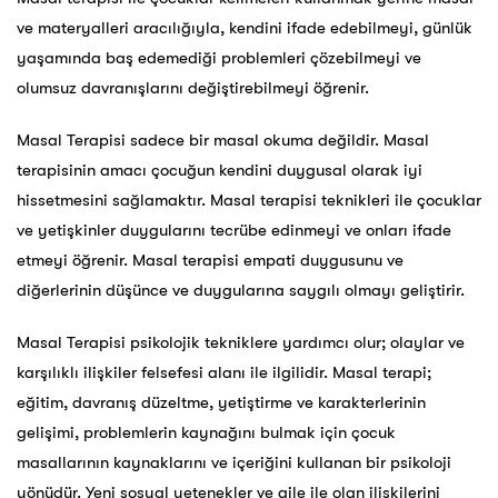
ve materyalleri aracılığıyla, kendini ifade edebilmeyi, günlük
yaşamında baş edemediği problemleri çözebilmeyi ve
olumsuz davranışlarını değiştirebilmeyi öğrenir.
Masal Terapisi sadece bir masal okuma değildir. Masal
terapisinin amacı çocuğun kendini duygusal olarak iyi
hissetmesini sağlamaktır. Masal terapisi teknikleri ile çocuklar
ve yetişkinler duygularını tecrübe edinmeyi ve onları ifade
etmeyi öğrenir. Masal terapisi empati duygusunu ve
diğerlerinin düşünce ve duygularına saygılı olmayı geliştirir.
Masal Terapisi psikolojik tekniklere yardımcı olur; olaylar ve
karşılıklı ilişkiler felsefesi alanı ile ilgilidir. Masal terapi;
eğitim, davranış düzeltme, yetiştirme ve karakterlerinin
gelişimi, problemlerin kaynağını bulmak için çocuk
masallarının kaynaklarını ve içeriğini kullanan bir psikoloji
yönüdür. Yeni sosyal yetenekler ve aile ile olan ilişkilerini