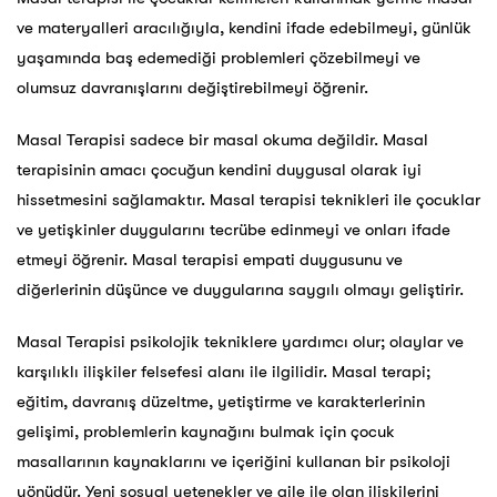
ve materyalleri aracılığıyla, kendini ifade edebilmeyi, günlük
yaşamında baş edemediği problemleri çözebilmeyi ve
olumsuz davranışlarını değiştirebilmeyi öğrenir.
Masal Terapisi sadece bir masal okuma değildir. Masal
terapisinin amacı çocuğun kendini duygusal olarak iyi
hissetmesini sağlamaktır. Masal terapisi teknikleri ile çocuklar
ve yetişkinler duygularını tecrübe edinmeyi ve onları ifade
etmeyi öğrenir. Masal terapisi empati duygusunu ve
diğerlerinin düşünce ve duygularına saygılı olmayı geliştirir.
Masal Terapisi psikolojik tekniklere yardımcı olur; olaylar ve
karşılıklı ilişkiler felsefesi alanı ile ilgilidir. Masal terapi;
eğitim, davranış düzeltme, yetiştirme ve karakterlerinin
gelişimi, problemlerin kaynağını bulmak için çocuk
masallarının kaynaklarını ve içeriğini kullanan bir psikoloji
yönüdür. Yeni sosyal yetenekler ve aile ile olan ilişkilerini