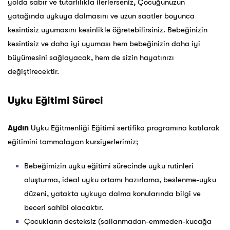
yolda sabır ve tutarlılıkla ilerlerseniz, Çocuğunuzun
yatağında uykuya dalmasını ve uzun saatler boyunca
kesintisiz uyumasını kesinlikle öğretebilirsiniz. Bebeğinizin
kesintisiz ve daha iyi uyuması hem bebeğinizin daha iyi
büyümesini sağlayacak, hem de sizin hayatınızı
değiştirecektir.
Uyku Eğitimi Süreci
Aydın
Uyku Eğitmenliği Eğitimi sertifika programına katılarak
eğitimini tammalayan kursiyerlerimiz;
Bebeğimizin uyku eğitimi sürecinde uyku rutinleri
oluşturma, ideal uyku ortamı hazırlama, beslenme-uyku
düzeni, yatakta uykuya dalma konularında bilgi ve
beceri sahibi olacaktır.
Çocukların desteksiz (sallanmadan-emmeden-kucağa