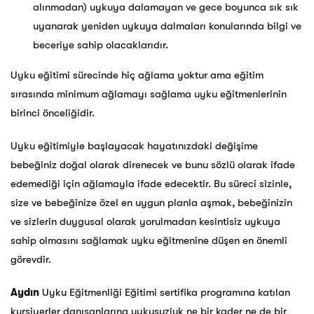
alınmadan) uykuya dalamayan ve gece boyunca sık sık
uyanarak yeniden uykuya dalmaları konularında bilgi ve
beceriye sahip olacaklarıdır.
Uyku eğitimi sürecinde hiç ağlama yoktur ama eğitim
sırasında minimum ağlamayı sağlama uyku eğitmenlerinin
birinci önceliğidir.
Uyku eğitimiyle başlayacak hayatınızdaki değişime
bebeğiniz doğal olarak direnecek ve bunu sözlü olarak ifade
edemediği için ağlamayla ifade edecektir. Bu süreci sizinle,
size ve bebeğinize özel en uygun planla aşmak, bebeğinizin
ve sizlerin duygusal olarak yorulmadan kesintisiz uykuya
sahip olmasını sağlamak uyku eğitmenine düşen en önemli
görevdir.
Aydın
Uyku Eğitmenliği Eğitimi sertifika programına katılan
kursiyerler danışanlarına uykusuzluk ne bir kader ne de bir