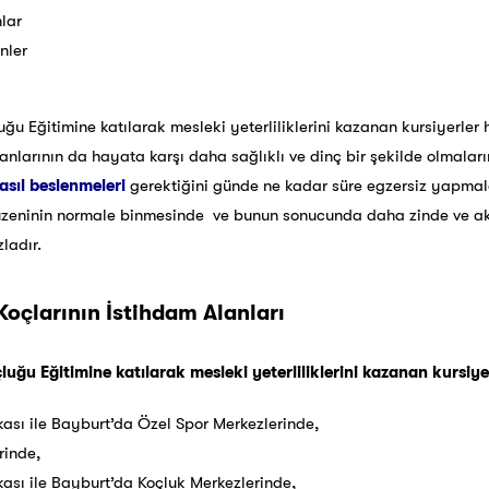
lar
nler
ğu Eğitimine katılarak mesleki yeterliliklerini kazanan kursiyerler 
şanlarının da hayata karşı daha sağlıklı ve dinç bir şekilde olmalar
asıl beslenmeleri
gerektiğini günde ne kadar süre egzersiz yapmal
u düzeninin normale binmesinde ve bunun sonucunda daha zinde ve ak
ladır.
oçlarının İstihdam Alanları
uğu Eğitimine katılarak mesleki yeterliliklerini kazanan kursiye
kası ile Bayburt’da Özel Spor Merkezlerinde,
rinde,
kası ile Bayburt’da Koçluk Merkezlerinde,