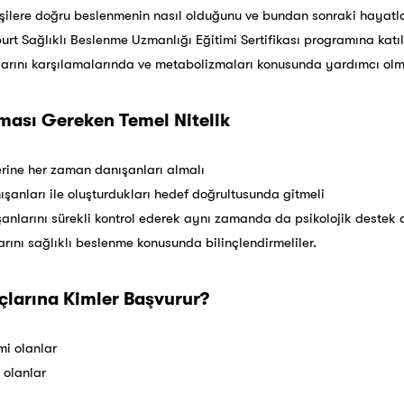
şilere doğru beslenmenin nasıl olduğunu ve bundan sonraki hayatlar
urt Sağlıklı Beslenme Uzmanlığı Eğitimi Sertifikası programına katıl
larını karşılamalarında ve metabolizmaları konusunda yardımcı olma
ası Gereken Temel Nitelik
rine her zaman danışanları almalı
şanları ile oluşturdukları hedef doğrultusunda gitmeli
nlarını sürekli kontrol ederek aynı zamanda da psikolojik destek 
rını sağlıklı beslenme konusunda bilinçlendirmeliler.
çlarına Kimler Başvurur?
mi olanlar
i olanlar