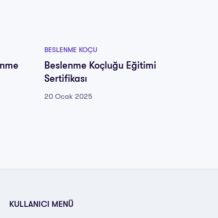
BESLENME KOÇU
BESLEN
enme
Beslenme Koçluğu Eğitimi
Yozgat
Sertifikası
Koçluğ
20 Ocak 2025
20 Oca
KULLANICI MENÜ