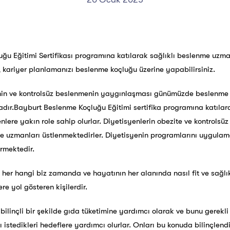
ğu Eğitimi Sertifikası programına katılarak sağlıklı beslenme uzma
ir, kariyer planlamanızı beslenme koçluğu üzerine yapabilirsiniz.
in ve kontrolsüz beslenmenin yaygınlaşması günümüzde beslenme ko
dır.Bayburt Beslenme Koçluğu Eğitimi sertifika programına katılarak 
lere yakın role sahip olurlar. Diyetisyenlerin obezite ve kontrols
 uzmanları üstlenmektedirler. Diyetisyenin programlarını uygulam
ermektedir.
in her hangi biz zamanda ve hayatının her alanında nasıl fit ve sağlı
re yol gösteren kişilerdir.
ilinçli bir şekilde gıda tüketimine yardımcı olarak ve bunu gerekli 
ı istedikleri hedeflere yardımcı olurlar. Onları bu konuda bilinçlen