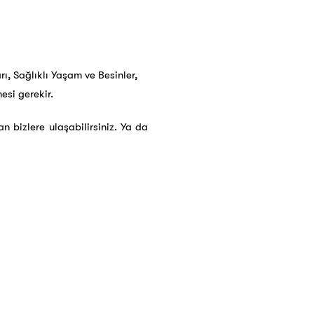
ı, Sağlıklı Yaşam ve Besinler,
si gerekir.
n bizlere ulaşabilirsiniz. Ya da