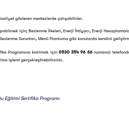
 faaliyet gösteren merkezlerde çalışabilirler.
bilmek için; Beslenme İlkeleri, Enerji İhtiyacı, Enerji Hesaplamalar
slenme Sorunları, Menü Planlama gibi konularda kendini geliştirme
fika Programına katılmak için
0530 354 96 66
numaralı telefonda
lma işlemi gerçekleştirebilirsiniz.
 Eğitimi Sertifika Programı