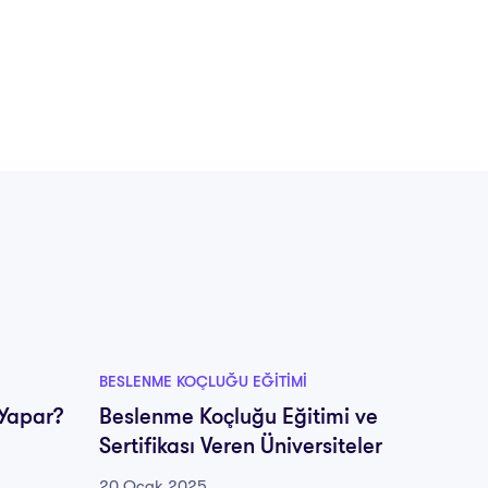
BESLENME KOÇLUĞU EĞITIMI
BESLENM
 Yapar?
Beslenme Koçluğu Eğitimi ve
Besle
Sertifikası Veren Üniversiteler
Nerede
20 Ocak 2025
20 Oca