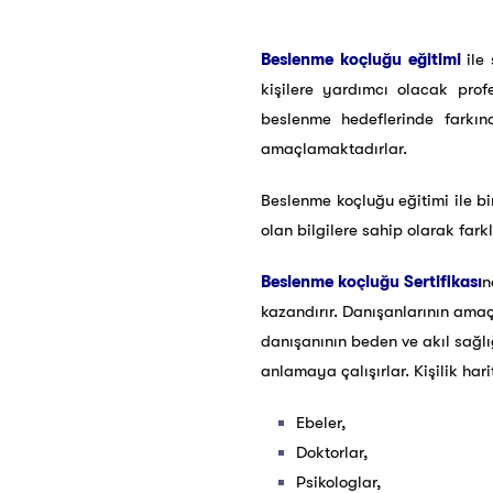
Beslenme koçluğu eğitimi
ile 
kişilere yardımcı olacak prof
beslenme hedeflerinde farkınd
amaçlamaktadırlar.
Beslenme koçluğu eğitimi ile bi
olan bilgilere sahip olarak fark
Beslenme koçluğu Sertifikası
n
kazandırır. Danışanlarının ama
danışanının beden ve akıl sağlı
anlamaya çalışırlar. Kişilik har
Ebeler,
Doktorlar,
Psikologlar,