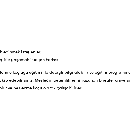
 edinmek isteyenler,
keyifle yaşamak isteyen herkes
nme koçluğu eğitimi ile detaylı bilgi alabilir ve eğitim programın
kip edebilirsiniz. Mesleğin yeterliliklerini kazanan bireyler üniversi
ur ve beslenme koçu olarak çalışabilirler.