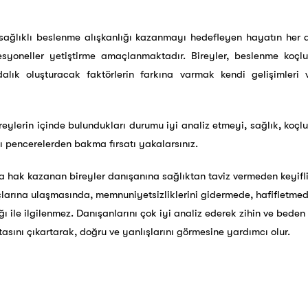
sağlıklı beslenme alışkanlığı kazanmayı hedefleyen hayatın her 
esyoneller yetiştirme amaçlanmaktadır. Bireyler, beslenme koçlu
alık oluşturacak faktörlerin farkına varmak kendi gelişimleri
reylerin içinde bulundukları durumu iyi analiz etmeyi, sağlık, koç
lı pencerelerden bakma fırsatı yakalarsınız.
a hak kazanan bireyler danışanına sağlıktan taviz vermeden keyifli 
çlarına ulaşmasında, memnuniyetsizliklerini gidermede, hafifletmed
ğı ile ilgilenmez. Danışanlarını çok iyi analiz ederek zihin ve bede
itasını çıkartarak, doğru ve yanlışlarını görmesine yardımcı olur.