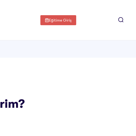
Eğitime Giriş
irim?