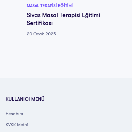
MASAL TERAPISI EĞITIMI
MASAL TE
i
Sivas Masal Terapisi Eğitimi
Manisa
Sertifikası
Sertifi
20 Ocak 2025
20 Oca
KULLANICI MENÜ
Hesabım
KVKK Metni