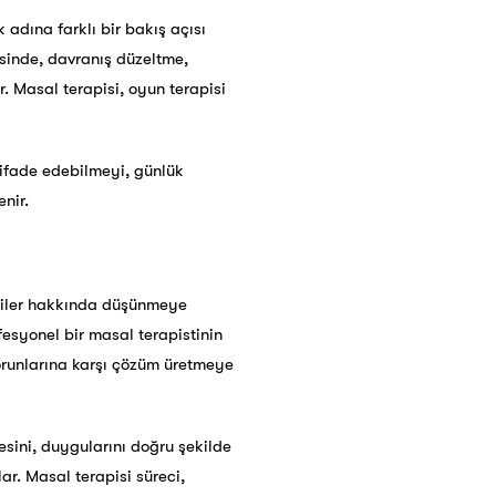
adına farklı bir bakış açısı
esinde, davranış düzeltme,
. Masal terapisi, oyun terapisi
 ifade edebilmeyi, günlük
nir.
şkiler hakkında düşünmeye
fesyonel bir masal terapistinin
sorunlarına karşı çözüm üretmeye
esini, duygularını doğru şekilde
ar. Masal terapisi süreci,