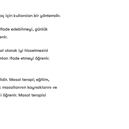
aç için kullanılan bir yöntemdir.
 ifade edebilmeyi, günlük
nir.
l olarak iyi hissetmesini
nları ifade etmeyi öğrenir.
ilidir. Masal terapi; eğitim,
k masallarının kaynaklarını ve
yi öğrenir. Masal terapisi