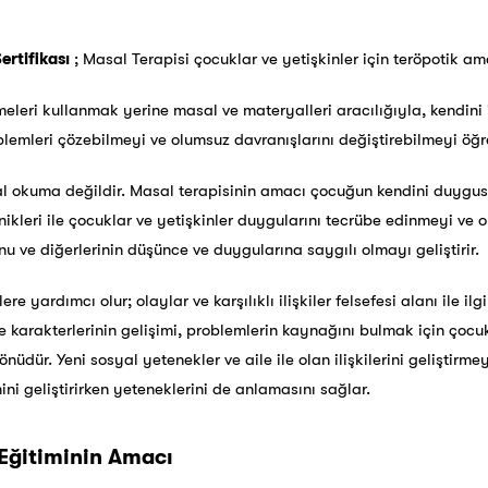
ertifikası
; Masal Terapisi çocuklar ve yetişkinler için teröpotik am
imeleri kullanmak yerine masal ve materyalleri aracılığıyla, kendini
mleri çözebilmeyi ve olumsuz davranışlarını değiştirebilmeyi öğre
l okuma değildir. Masal terapisinin amacı çocuğun kendini duygusa
ikleri ile çocuklar ve yetişkinler duygularını tecrübe edinmeyi ve o
 ve diğerlerinin düşünce ve duygularına saygılı olmayı geliştirir.
re yardımcı olur; olaylar ve karşılıklı ilişkiler felsefesi alanı ile ilg
e karakterlerinin gelişimi, problemlerin kaynağını bulmak için çocu
yönüdür. Yeni sosyal yetenekler ve aile ile olan ilişkilerini geliştirme
ni geliştirirken yeteneklerini de anlamasını sağlar.
 Eğitiminin Amacı