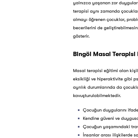
yalnızca yaşanan zor duygular i
terapisi aynı zamanda çocukları
almayı öğrenen çocuklar, problem
becerilerini de geliştirebilmes
gösterir.
Bingöl
Masal Terapisi 
Masal terapisi eğitimi alan ki
eksikliği ve hiperaktivite gibi 
ayrılık durumlarında da çocukl
kavuşturulabilmektedir.
Çocuğun duygularını ifade
Kendine güveni ve duygusal
Çocuğun yaşamındaki travm
İnsanlar arası ilişkilerde s