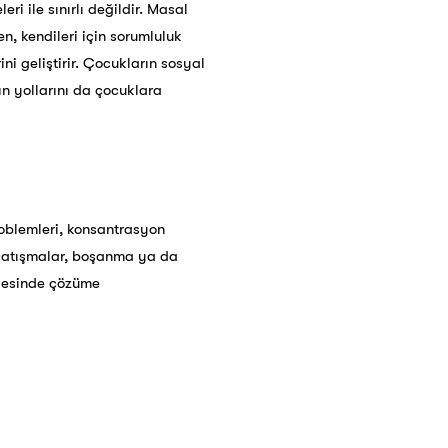
i ile sınırlı değildir. Masal
n, kendileri için sorumluluk
ni geliştirir. Çocukların sosyal
ın yollarını da çocuklara
roblemleri, konsantrasyon
an çatışmalar, boşanma ya da
ayesinde çözüme