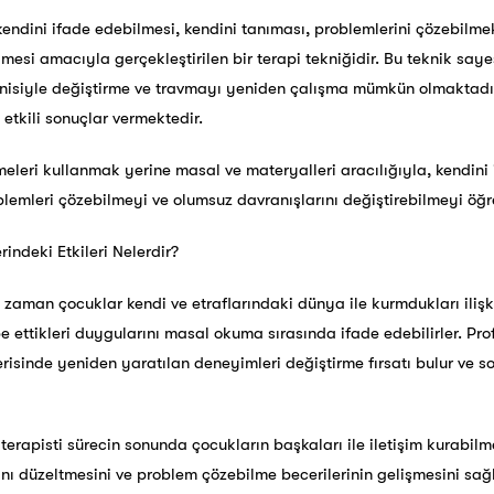
endini ifade edebilmesi, kendini tanıması, problemlerini çözebilmek 
lmesi amacıyla gerçekleştirilen bir terapi tekniğidir. Bu teknik say
enisiyle değiştirme ve travmayı yeniden çalışma mümkün olmaktadır
 etkili sonuçlar vermektedir.
imeleri kullanmak yerine masal ve materyalleri aracılığıyla, kendini
mleri çözebilmeyi ve olumsuz davranışlarını değiştirebilmeyi öğre
indeki Etkileri Nelerdir?
 zaman çocuklar kendi ve etraflarındaki dünya ile kurmdukları ili
e ettikleri duygularını masal okuma sırasında ifade edebilirler. Pro
erisinde yeniden yaratılan deneyimleri değiştirme fırsatı bulur ve 
rapisti sürecin sonunda çocukların başkaları ile iletişim kurabilm
ını düzeltmesini ve problem çözebilme becerilerinin gelişmesini sağl