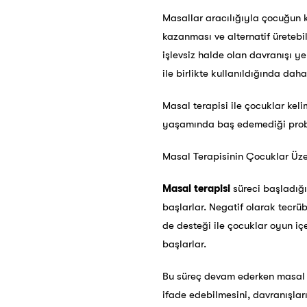
Masallar aracılığıyla çocuğun k
kazanması ve alternatif üretebi
işlevsiz halde olan davranışı y
ile birlikte kullanıldığında daha
Masal terapisi ile çocuklar kel
yaşamında baş edemediği proble
Masal Terapisinin Çocuklar Üzer
Masal terapisi
süreci başladığı
başlarlar. Negatif olarak tecrüb
de desteği ile çocuklar oyun iç
başlarlar.
Bu süreç devam ederken masal te
ifade edebilmesini, davranışlar