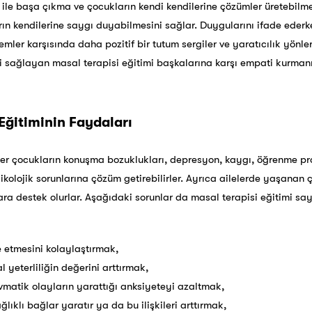
le başa çıkma ve çocukların kendi kendilerine çözümler üretebilmeler
n kendilerine saygı duyabilmesini sağlar. Duygularını ifade ederke
ler karşısında daha pozitif bir tutum sergiler ve yaratıcılık yönleri
ini sağlayan masal terapisi eğitimi başkalarına karşı empati kurman
Eğitiminin Faydaları
şiler çocukların konuşma bozuklukları, depresyon, kaygı, öğrenme p
psikolojik sorunlarına çözüm getirebilirler. Ayrıca ailelerde yaşan
ara destek olurlar. Aşağıdaki sorunlar da masal terapisi eğitimi s
 etmesini kolaylaştırmak,
 yeterliliğin değerini arttırmak,
atik olayların yarattığı anksiyeteyi azaltmak,
ağlıklı bağlar yaratır ya da bu ilişkileri arttırmak,